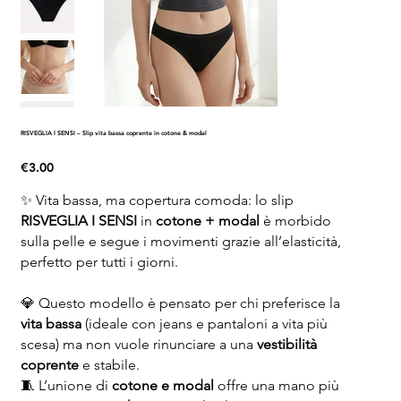
RISVEGLIA I SENSI – Slip vita bassa coprente in cotone & modal
Price
€3.00
✨ Vita bassa, ma copertura comoda: lo slip
RISVEGLIA I SENSI
in
cotone + modal
è morbido
sulla pelle e segue i movimenti grazie all’elasticità,
perfetto per tutti i giorni.
💎 Questo modello è pensato per chi preferisce la
vita bassa
(ideale con jeans e pantaloni a vita più
scesa) ma non vuole rinunciare a una
vestibilità
coprente
e stabile.
🧵 L’unione di
cotone e modal
offre una mano più