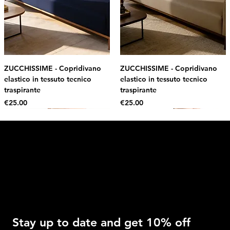
ZUCCHISSIME - Copridivano
ZUCCHISSIME - Copridivano
elastico in tessuto tecnico
elastico in tessuto tecnico
traspirante
traspirante
Price
Price
€25.00
€25.00
Intimo DI RUVO
Get 10% OFF
Stay up to date and get 10% off 