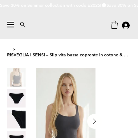
Save 30% on Summer collection with code E2025!
>
RISVEGLIA I SENSI – Slip vita bassa coprente in cotone & modal