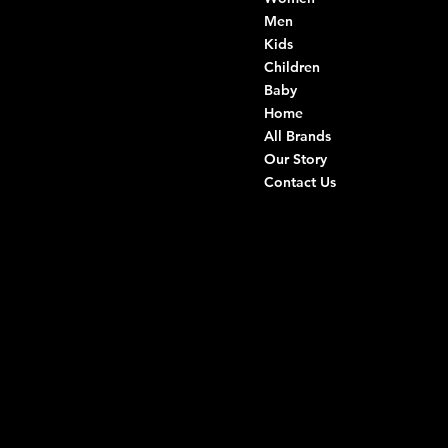
VAT: 08803590721
Men
Fiscal ID:
Kids
DRVGRL03R07A285K
Children
Baby
Viale Istria 33, Andria
Home
Via G. Ceruti 94/96, Andria
All Brands
Our Story
+39 0883 59 72 51
Contact Us
+39 0883 59 42 25
info@intimodiruvo.com
Useful Links
Social
FAQ
Facebook
Terms & Conditions
Instagram
Privacy Policy
TikTok
Shipping Policy
Whatsapp
Refunds & Returns
Cookie Policy