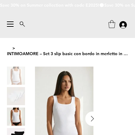
Save 30% on Summer collection with code E2025!
>
INTIMOAMORE – Set 3 slip basic con bordo in merletto in cotone bielastico