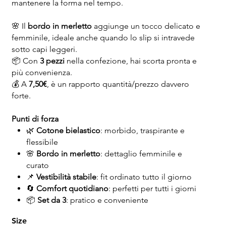
mantenere la forma nel tempo.
🌸 Il
bordo in merletto
aggiunge un tocco delicato e
femminile, ideale anche quando lo slip si intravede
sotto capi leggeri.
📦 Con
3 pezzi
nella confezione, hai scorta pronta e
più convenienza.
💰 A
7,50€
, è un rapporto quantità/prezzo davvero
forte.
Punti di forza
🌿
Cotone bielastico
: morbido, traspirante e
flessibile
🌸
Bordo in merletto
: dettaglio femminile e
curato
📌
Vestibilità stabile
: fit ordinato tutto il giorno
🔄
Comfort quotidiano
: perfetti per tutti i giorni
📦
Set da 3
: pratico e conveniente
Size