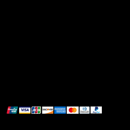
Useful Links
Social
FAQ
Facebook
Terms & Conditions
Instagram
Privacy Policy
TikTok
Shipping Policy
Whatsapp
Refunds & Returns
Cookie Policy
We accept the following payment methods:
All images shown are for illustrative purposes only.