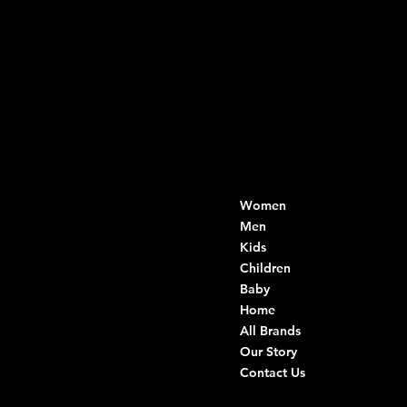
Contacts
Menu
Women
Di Ruvo Gabriele
VAT: 08803590721
Men
Fiscal ID:
Kids
DRVGRL03R07A285K
Children
Baby
Viale Istria 33, Andria
Home
Via G. Ceruti 94/96, Andria
All Brands
Our Story
+39 0883 59 72 51
Contact Us
+39 0883 59 42 25
info@intimodiruvo.com