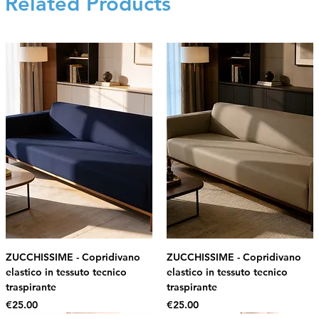
Related Products
ZUCCHISSIME - Copridivano
ZUCCHISSIME - Copridivano
elastico in tessuto tecnico
elastico in tessuto tecnico
traspirante
traspirante
Price
Price
€25.00
€25.00