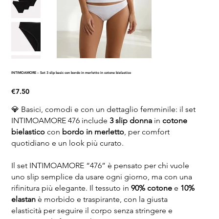
INTIMOAMORE – Set 3 slip basic con bordo in merletto in cotone bielastico
Price
€7.50
💎 Basici, comodi e con un dettaglio femminile: il set
INTIMOAMORE 476 include
3 slip donna
in
cotone
bielastico
con
bordo in merletto
, per comfort
quotidiano e un look più curato.
Il set INTIMOAMORE “476” è pensato per chi vuole
uno slip semplice da usare ogni giorno, ma con una
rifinitura più elegante. Il tessuto in
90% cotone
e
10%
elastan
è morbido e traspirante, con la giusta
elasticità per seguire il corpo senza stringere e