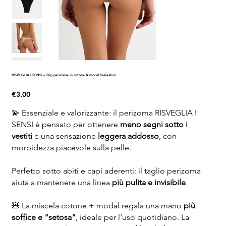
RISVEGLIA I SENSI – Slip perizoma in cotone & modal bielastico
Price
€3.00
💫 Essenziale e valorizzante: il perizoma RISVEGLIA I
SENSI è pensato per ottenere
meno segni sotto i
vestiti
e una sensazione
leggera addosso
, con
morbidezza piacevole sulla pelle.
Perfetto sotto abiti e capi aderenti: il taglio perizoma
aiuta a mantenere una linea
più pulita e invisibile
.
🧸 La miscela cotone + modal regala una mano
più
soffice e “setosa”
, ideale per l’uso quotidiano. La