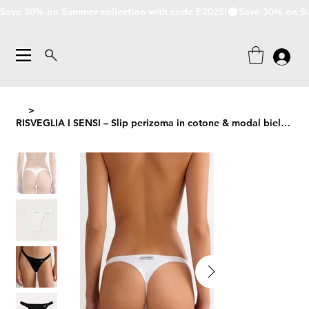
Save 30% on Summer collection with code E2025!
>
RISVEGLIA I SENSI – Slip perizoma in cotone & modal bielastico