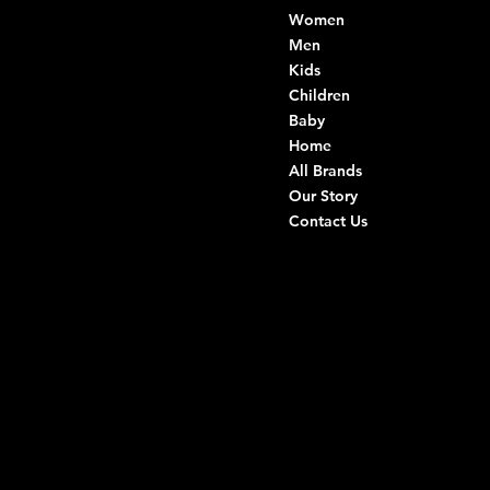
Women
Di Ruvo Gabriele
VAT: 08803590721
Men
Fiscal ID:
Kids
DRVGRL03R07A285K
Children
Baby
Viale Istria 33, Andria
Home
Via G. Ceruti 94/96, Andria
All Brands
Our Story
+39 0883 59 72 51
Contact Us
+39 0883 59 42 25
info@intimodiruvo.com
Useful Links
Social
FAQ
Facebook
Terms & Conditions
Instagram
Privacy Policy
TikTok
Shipping Policy
Whatsapp
Refunds & Returns