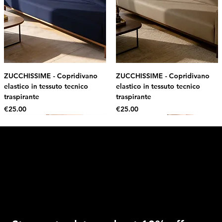
ZUCCHISSIME - Copridivano
ZUCCHISSIME - Copridivano
elastico in tessuto tecnico
elastico in tessuto tecnico
traspirante
traspirante
Price
Price
€25.00
€25.00
Intimo DI RUVO
Get 10% OFF