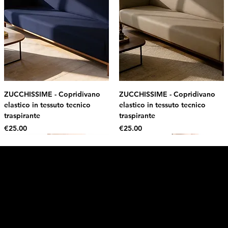
ZUCCHISSIME - Copridivano
ZUCCHISSIME - Copridivano
elastico in tessuto tecnico
elastico in tessuto tecnico
traspirante
traspirante
Price
Price
€25.00
€25.00
Intimo DI RUVO
Get 10% OFF