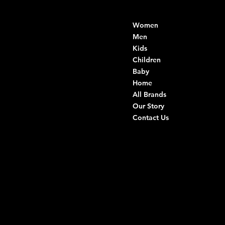
Contacts
Menu
Women
Di Ruvo Gabriele
VAT: 08803590721
Men
Fiscal ID:
Kids
DRVGRL03R07A285K
Children
Baby
Viale Istria 33, Andria
Home
Via G. Ceruti 94/96, Andria
All Brands
Our Story
+39 0883 59 72 51
Contact Us
+39 0883 59 42 25
info@intimodiruvo.com
Useful Links
Social
FAQ
Facebook
Terms & Conditions
Instagram
Privacy Policy
TikTok
Shipping Policy
Whatsapp