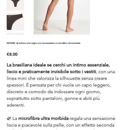
INFIORE - Brasiliana mini taglio vivo termosaldata in microfibra ultramorbida
Price
€8.00
La brasiliana ideale se cerchi un intimo essenziale,
liscio e praticamente invisibile sotto i vestiti
, con una
linea mini che valorizza la silhouette senza creare
spessori. È pensata per chi vuole un capo leggero,
discreto e comodo da indossare ogni giorno,
soprattutto sotto pantaloni, gonne e abiti più
aderenti.
🌿 La
microfibra ultra morbida
regala una sensazione
liscia e piacevole sulla pelle, con un effetto seconda