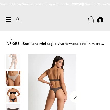
Save 30% on Summer collection with code E2025!
>
INFIORE - Brasiliana mini taglio vivo termosaldata in microfibra ultramorbida