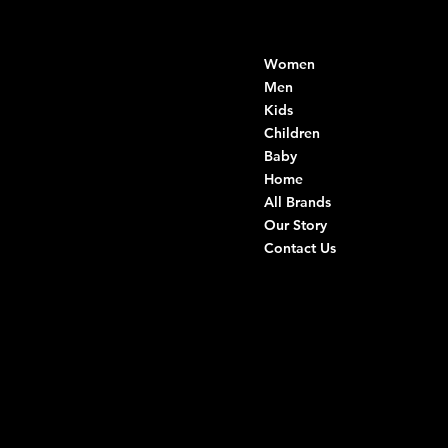
Contacts
Menu
Women
Di Ruvo Gabriele
VAT: 08803590721
Men
Fiscal ID:
Kids
DRVGRL03R07A285K
Children
Baby
Viale Istria 33, Andria
Home
Via G. Ceruti 94/96, Andria
All Brands
Our Story
+39 0883 59 72 51
Contact Us
+39 0883 59 42 25
info@intimodiruvo.com
Useful Links
Social
FAQ
Facebook
Terms & Conditions
Instagram
Privacy Policy
TikTok