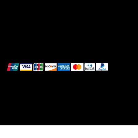
Shipping Policy
Whatsapp
Refunds & Returns
Cookie Policy
We accept the following payment methods:
All images shown are for illustrative purposes only.
© 2025 Intimo DI RUVO - All rights reserved