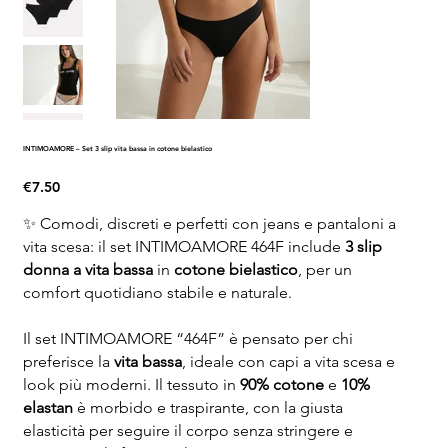
INTIMOAMORE – Set 3 slip vita bassa in cotone bielastico
Price
€7.50
✨ Comodi, discreti e perfetti con jeans e pantaloni a
vita scesa: il set INTIMOAMORE 464F include
3 slip
donna a vita bassa
in
cotone bielastico
, per un
comfort quotidiano stabile e naturale.
Il set INTIMOAMORE “464F” è pensato per chi
preferisce la
vita bassa
, ideale con capi a vita scesa e
look più moderni. Il tessuto in
90% cotone
e
10%
elastan
è morbido e traspirante, con la giusta
elasticità per seguire il corpo senza stringere e