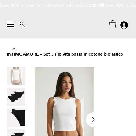
Save 30% on Summer collection with code E2025!
>
INTIMOAMORE – Set 3 slip vita bassa in cotone bielastico