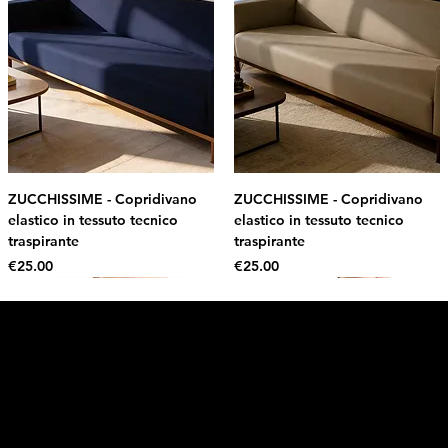
ZUCCHISSIME - Copridivano
ZUCCHISSIME - Copridivano
elastico in tessuto tecnico
elastico in tessuto tecnico
traspirante
traspirante
Price
Price
€25.00
€25.00
Intimo DI RUVO
Get 10% OFF