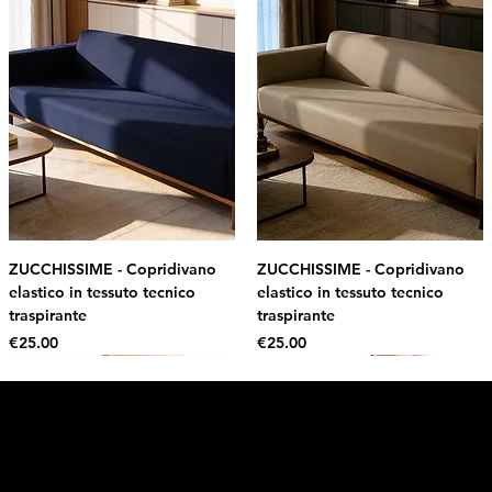
ZUCCHISSIME - Copridivano
ZUCCHISSIME - Copridivano
elastico in tessuto tecnico
elastico in tessuto tecnico
traspirante
traspirante
Price
Price
€25.00
€25.00
Intimo DI RUVO