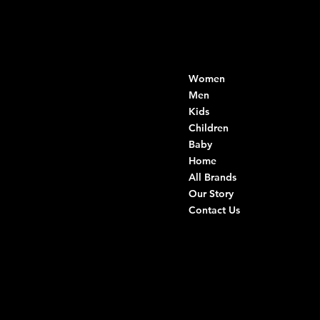
Contacts
Menu
Women
Di Ruvo Gabriele
VAT: 08803590721
Men
Fiscal ID:
Kids
DRVGRL03R07A285K
Children
Baby
Viale Istria 33, Andria
Home
Via G. Ceruti 94/96, Andria
All Brands
Our Story
+39 0883 59 72 51
Contact Us
+39 0883 59 42 25
info@intimodiruvo.com
Useful Links
Social
FAQ
Facebook