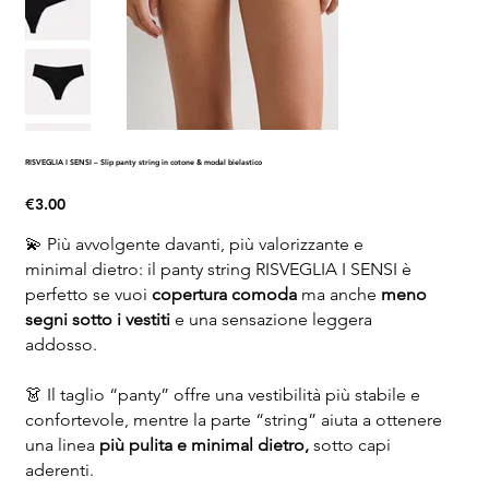
RISVEGLIA I SENSI – Slip panty string in cotone & modal bielastico
Price
€3.00
💫 Più avvolgente davanti, più valorizzante e
minimal dietro: il panty string RISVEGLIA I SENSI è
perfetto se vuoi
copertura comoda
ma anche
meno
segni sotto i vestiti
e una sensazione leggera
addosso.
👗 Il taglio “panty” offre una vestibilità più stabile e
confortevole, mentre la parte “string” aiuta a ottenere
una linea
più pulita e minimal dietro,
sotto capi
aderenti.