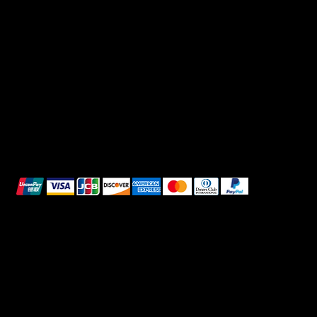
Terms & Conditions
Instagram
Privacy Policy
TikTok
Shipping Policy
Whatsapp
Refunds & Returns
Cookie Policy
We accept the following payment methods:
All images shown are for illustrative purposes only.
© 2025 Intimo DI RUVO - All rights reserved