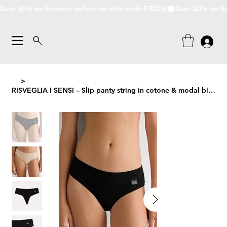
Save 30% on Summer collection with code E2025!
>
RISVEGLIA I SENSI – Slip panty string in cotone & modal bielastico