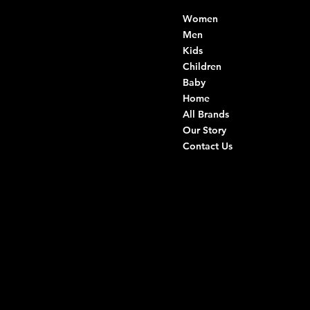
Contacts
Menu
Women
Di Ruvo Gabriele
VAT: 08803590721
Men
Fiscal ID:
Kids
DRVGRL03R07A285K
Children
Baby
Viale Istria 33, Andria
Home
Via G. Ceruti 94/96, Andria
All Brands
Our Story
+39 0883 59 72 51
Contact Us
+39 0883 59 42 25
info@intimodiruvo.com
Useful Links
Social
FAQ
Facebook
Terms & Conditions
Instagram
Privacy Policy
TikTok
Shipping Policy
Whatsapp
Refunds & Returns