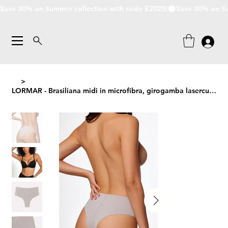
Save 30% on Summer collection with code E2025!
>
LORMAR - Brasiliana midi in microfibra, girogamba lasercut e senza cuciture