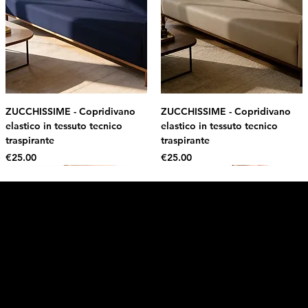
ZUCCHISSIME - Copridivano
ZUCCHISSIME - Copridivano
elastico in tessuto tecnico
elastico in tessuto tecnico
traspirante
traspirante
Price
Price
€25.00
€25.00
Intimo DI RUVO
Get 10% OFF