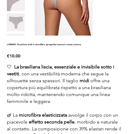
LORMAR - Brasiliana midi in microfibra, girogamba lasercut e senza cuciture
Price
€10.00
🤍
La brasiliana liscia, essenziale e invisibile sotto i
vestiti
, con una vestibilità moderna che segue la
silhouette senza spessori. Il taglio
midi
offre una
copertura più equilibrata rispetto a una brasiliana
molto ridotta, mantenendo comunque una linea
femminile e leggera.
🌿 La
microfibra elasticizzata
avvolge il corpo con un
piacevole
effetto seconda pelle
, morbido e naturale
al contatto. La composizione con 39% elastan rende il