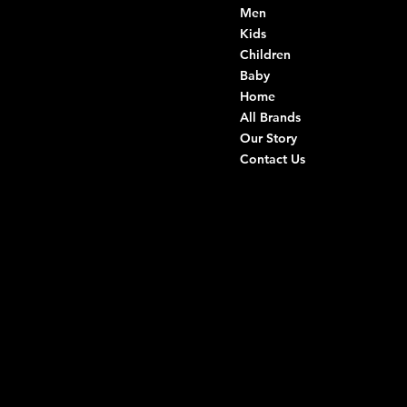
VAT: 08803590721
Men
Fiscal ID:
Kids
DRVGRL03R07A285K
Children
Baby
Viale Istria 33, Andria
Home
Via G. Ceruti 94/96, Andria
All Brands
Our Story
+39 0883 59 72 51
Contact Us
+39 0883 59 42 25
info@intimodiruvo.com
Useful Links
Social
FAQ
Facebook
Terms & Conditions
Instagram
Privacy Policy
TikTok
Shipping Policy
Whatsapp
Refunds & Returns
Cookie Policy