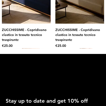
ZUCCHISSIME - Copridivano
ZUCCHISSIME - Copridivano
elastico in tessuto tecnico
elastico in tessuto tecnico
traspirante
traspirante
Price
Price
€25.00
€25.00
Intimo DI RUVO
Get 10% OFF
Stay up to date and get 10% off 