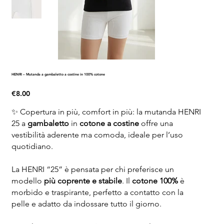
HENRI – Mutanda a gambaletto a costine in 100% cotone
Price
€8.00
✨ Copertura in più, comfort in più: la mutanda HENRI
25 a
gambaletto
in
cotone a costine
offre una
vestibilità aderente ma comoda, ideale per l’uso
quotidiano.
La HENRI “25” è pensata per chi preferisce un
modello
più coprente e stabile
. Il
cotone 100%
è
morbido e traspirante, perfetto a contatto con la
pelle e adatto da indossare tutto il giorno.