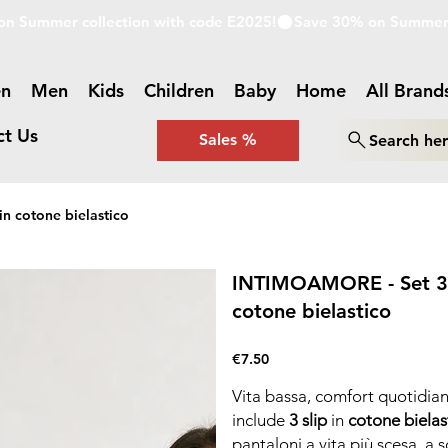
n
Men
Kids
Children
Baby
Home
All Brand
ct Us
Sales %
Search he
in cotone bielastico
INTIMOAMORE - Set 3 sl
cotone bielastico
Price
€7.50
Vita bassa, comfort quotidi
include
3 slip
in
cotone bielas
pantaloni a vita più scesa, a s