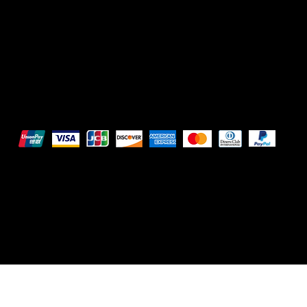
We accept the following payment methods:
All images shown are for illustrative purposes only.
© 2025 Intimo DI RUVO - All rights reserved