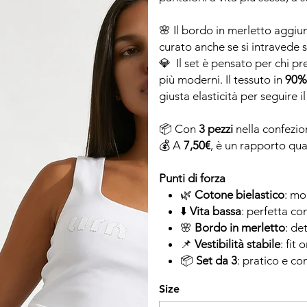
🌸 Il bordo in merletto aggiun
curato anche se si intravede s
💎 Il set è pensato per chi pr
più moderni. Il tessuto in
90%
giusta elasticità per seguire
📦 Con
3 pezzi
nella confezio
💰 A
7,50€
, è un rapporto qua
Punti di forza
🌿
Cotone bielastico
: mo
⬇️
Vita bassa
: perfetta co
🌸
Bordo in merletto
: de
📌
Vestibilità stabile
: fit 
📦
Set da 3
: pratico e co
Size