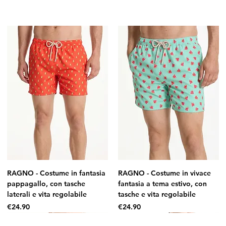
RAGNO - Costume in fantasia
RAGNO - Costume in vivace
pappagallo, con tasche
fantasia a tema estivo, con
laterali e vita regolabile
tasche e vita regolabile
Price
Price
€24.90
€24.90