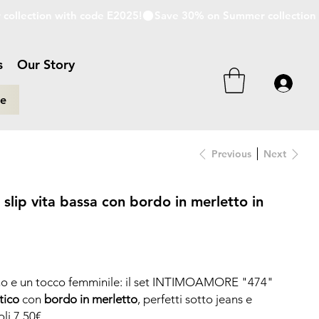
s
Our Story
re
Previous
Next
ip vita bassa con bordo in merletto in
ano e un tocco femminile: il set INTIMOAMORE "474"
tico
con
bordo in merletto
, perfetti sotto jeans e
oli 7,50€