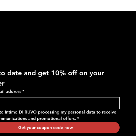
 OFF
to date and get 10% off on your 
RAGNO - Costume in fantasia
RAGNO - Slip regolabile in
er
mimetica, con tasche e vita
microfibra stretch
ail address
*
regolabile
Price
€14.90
Price
€24.90
 to Intimo DI RUVO processing my personal data to receive 
ommunications and promotional offers.
*
Get your coupon code now