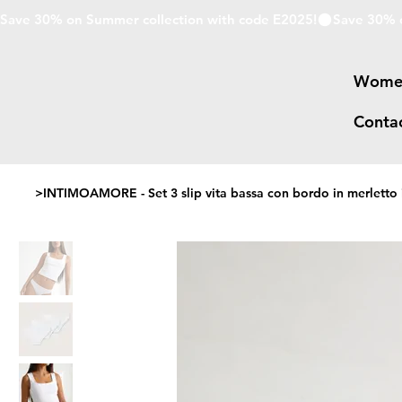
Save 30% on Summer collection with code E2025!
Wome
Conta
>
INTIMOAMORE - Set 3 slip vita bassa con bordo in merletto 