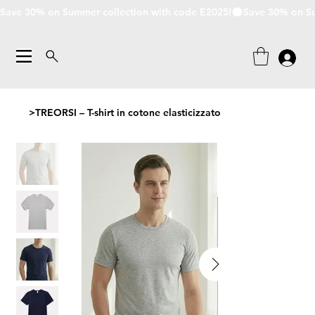
Save 30% on Summer collection with code E2025!
>
TREORSI – T-shirt in cotone elasticizzato