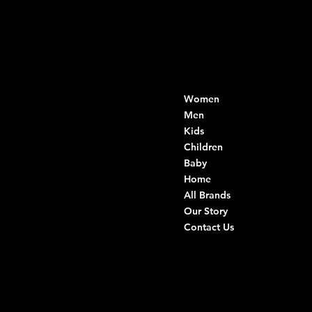
Contacts
Menu
Women
Di Ruvo Gabriele
VAT: 08803590721
Men
Fiscal ID:
Kids
DRVGRL03R07A285K
Children
Baby
Viale Istria 33, Andria
Home
Via G. Ceruti 94/96, Andria
All Brands
Our Story
+39 0883 59 72 51
Contact Us
+39 0883 59 42 25
info@intimodiruvo.com
Useful Links
Social