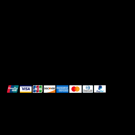
FAQ
Facebook
Terms & Conditions
Instagram
Privacy Policy
TikTok
Shipping Policy
Whatsapp
Refunds & Returns
Cookie Policy
We accept the following payment methods:
All images shown are for illustrative purposes only.
© 2025 Intimo DI RUVO - All rights reserved