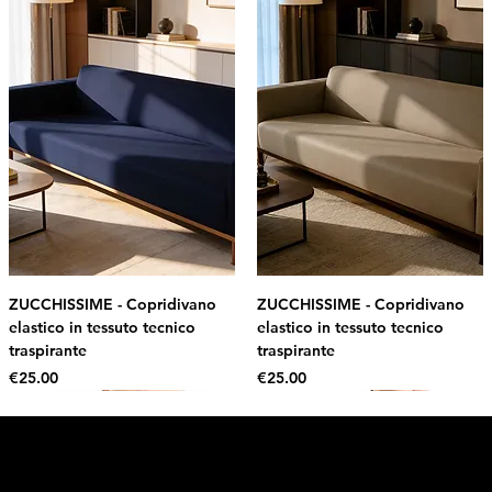
ZUCCHISSIME - Copridivano
ZUCCHISSIME - Copridivano
elastico in tessuto tecnico
elastico in tessuto tecnico
traspirante
traspirante
Price
Price
€25.00
€25.00
Intimo DI RUVO