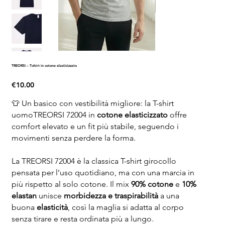
TREORSI – T-shirt in cotone elasticizzato
Price
€10.00
👕 Un basico con vestibilità migliore: la T-shirt
uomoTREORSI 72004 in
cotone elasticizzato
offre
comfort elevato e un fit più stabile, seguendo i
movimenti senza perdere la forma.
La TREORSI 72004 è la classica T-shirt girocollo
pensata per l’uso quotidiano, ma con una marcia in
più rispetto al solo cotone. Il mix
90% cotone
e
10%
elastan
unisce
morbidezza e traspirabilità
a una
buona
elasticità
, così la maglia si adatta al corpo
senza tirare e resta ordinata più a lungo.