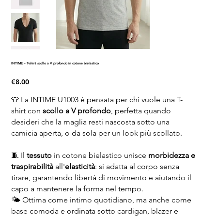
INTIME – T-shirt scollo a V profondo in cotone bielastico
Price
€8.00
👕 La INTIME U1003 è pensata per chi vuole una T-
shirt con
scollo a V profondo
, perfetta quando
desideri che la maglia resti nascosta sotto una
camicia aperta, o da sola per un look più scollato.
🧵 Il
tessuto
in cotone bielastico unisce
morbidezza e
traspirabilità
all'
elasticità
: si adatta al corpo senza
tirare, garantendo libertà di movimento e aiutando il
capo a mantenere la forma nel tempo.
🌤️ Ottima come intimo quotidiano, ma anche come
base comoda e ordinata sotto cardigan, blazer e