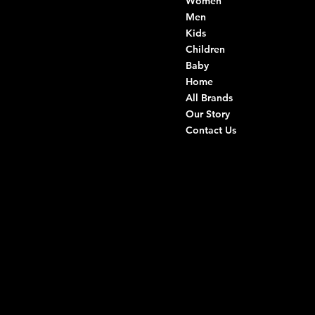
Women
Di Ruvo Gabriele
VAT: 08803590721
Men
Fiscal ID:
Kids
DRVGRL03R07A285K
Children
Baby
Viale Istria 33, Andria
Home
Via G. Ceruti 94/96, Andria
All Brands
Our Story
+39 0883 59 72 51
Contact Us
+39 0883 59 42 25
info@intimodiruvo.com
Useful Links
Social
FAQ
Facebook
Terms & Conditions
Instagram
Privacy Policy
TikTok
Shipping Policy
Whatsapp
Refunds & Returns
Cookie Policy