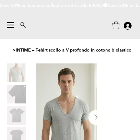
Save 30% on Summer collection with code E2025!
>
INTIME – T-shirt scollo a V profondo in cotone bielastico