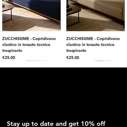
ZUCCHISSIME - Copridivano
ZUCCHISSIME - Copridivano
elastico in tessuto tecnico
elastico in tessuto tecnico
traspirante
traspirante
Price
Price
€25.00
€25.00
Intimo DI RUVO
Get 10% OFF
Stay up to date and get 10% off 