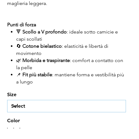
maglieria leggera.
Punti di forza
🔻
Scollo a V profondo
: ideale sotto camicie e
capi scollati
🔄
Cotone bielastico
: elasticità e libertà di
movimento
🌿
Morbida e traspirante
: comfort a contatto con
la pelle
📌
Fit più stabile
: mantiene forma e vestibilità più
a lungo
Size
Color