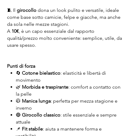
🧵 Il
girocollo
dona un look pulito e versatile, ideale
come base sotto camicie, felpe e giacche, ma anche
da sola nelle mezze stagioni.
A
10€
, è un capo essenziale dal rapporto
qualità/prezzo molto conveniente: semplice, utile, da
usare spesso.
Punti di forza
🔄
Cotone bielastico
: elasticità e libertà di
movimento
🌿
Morbida e traspirante
: comfort a contatto con
la pelle
🧥
Manica lunga
: perfetta per mezza stagione e
inverno
🔵
Girocollo classico
: stile essenziale e sempre
attuale
📌
Fit stabile
: aiuta a mantenere forma e
vestibilità