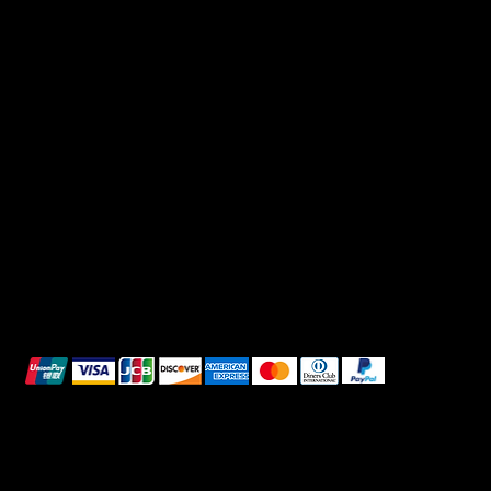
Useful Links
Social
FAQ
Facebook
Terms & Conditions
Instagram
Privacy Policy
TikTok
Shipping Policy
Whatsapp
Refunds & Returns
Cookie Policy
We accept the following payment methods:
All images shown are for illustrative purposes only.
© 2025 Intimo DI RUVO - All rights reserved