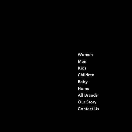
Contacts
Menu
Women
Di Ruvo Gabriele
VAT: 08803590721
Men
Fiscal ID:
Kids
DRVGRL03R07A285K
Children
Baby
Viale Istria 33, Andria
Home
Via G. Ceruti 94/96, Andria
All Brands
Our Story
+39 0883 59 72 51
Contact Us
+39 0883 59 42 25
info@intimodiruvo.com