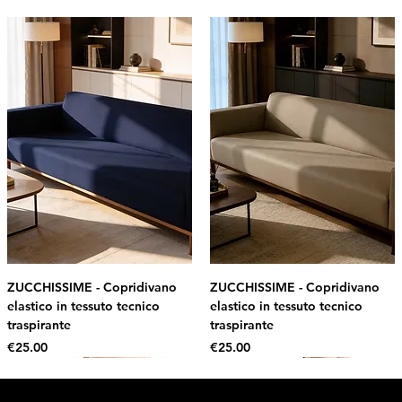
ZUCCHISSIME - Copridivano
ZUCCHISSIME - Copridivano
elastico in tessuto tecnico
elastico in tessuto tecnico
traspirante
traspirante
Price
Price
€25.00
€25.00