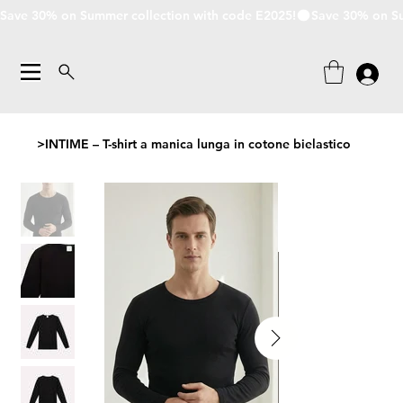
Save 30% on Summer collection with code E2025!
>
INTIME – T-shirt a manica lunga in cotone bielastico