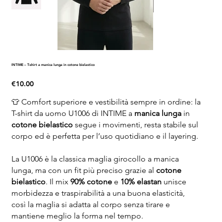
INTIME – T-shirt a manica lunga in cotone bielastico
Price
€10.00
👕 Comfort superiore e vestibilità sempre in ordine: la
T-shirt da uomo U1006 di INTIME a
manica lunga
in
cotone bielastico
segue i movimenti, resta stabile sul
corpo ed è perfetta per l’uso quotidiano e il layering.
La U1006 è la classica maglia girocollo a manica
lunga, ma con un fit più preciso grazie al
cotone
bielastico
. Il mix
90% cotone
e
10% elastan
unisce
morbidezza e traspirabilità a una buona elasticità,
così la maglia si adatta al corpo senza tirare e
mantiene meglio la forma nel tempo.