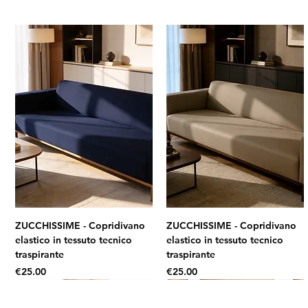
ZUCCHISSIME - Copridivano
ZUCCHISSIME - Copridivano
elastico in tessuto tecnico
elastico in tessuto tecnico
traspirante
traspirante
Price
Price
€25.00
€25.00