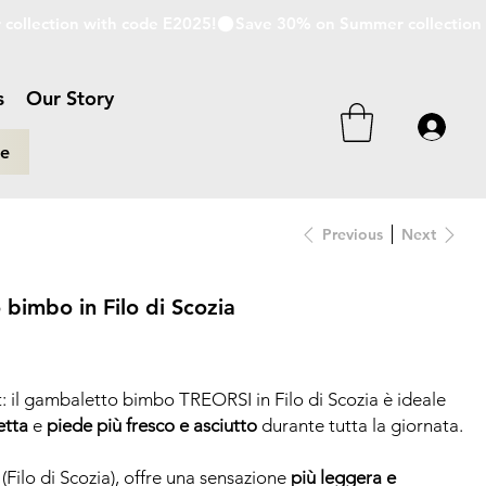
s
Our Story
re
Previous
Next
bimbo in Filo di Scozia
: il gambaletto bimbo TREORSI in Filo di Scozia è ideale
etta
e
piede più fresco e asciutto
durante tutta la giornata.
(Filo di Scozia), offre una sensazione
più leggera e