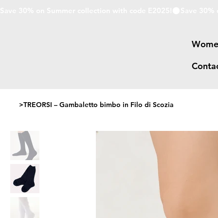
Save 30% on Summer collection with code E2025!
Wome
Conta
>
TREORSI – Gambaletto bimbo in Filo di Scozia