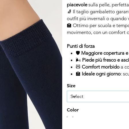
piacevole
sulla pelle, perfett
🧦 Il taglio gambaletto garan
outfit più invernali o quando
🏫 Ottimo per scuola e tempo
movimento, con un comfort c
Punti di forza
🛡️
Maggiore copertura e
🌬️
Piede più fresco e asc
🧸
Comfort morbido
a co
🏫
Ideale ogni giorno
: sc
Size
Color