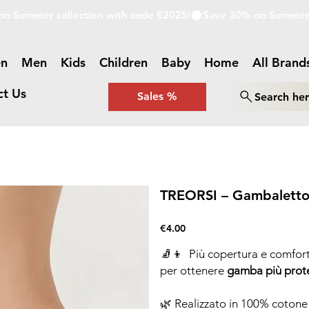
n
Men
Kids
Children
Baby
Home
All Brand
ct Us
Sales %
Search he
TREORSI – Gambaletto 
Price
€4.00
🧦👦 Più copertura e comfort
per ottenere
gamba più prot
🌿 Realizzato in 100% cotone 