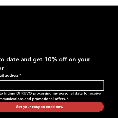
 OFF
to date and get 10% off on your 
RAGNO - Costume in fantasia
RAGNO - Slip regolabile in
er
mimetica, con tasche e vita
microfibra stretch
ail address
*
regolabile
Price
€14.90
Price
€24.90
 to Intimo DI RUVO processing my personal data to receive 
ommunications and promotional offers.
*
Get your coupon code now