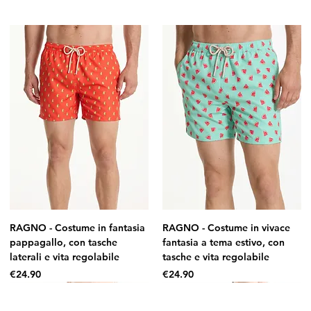
RAGNO - Costume in fantasia
RAGNO - Costume in vivace
pappagallo, con tasche
fantasia a tema estivo, con
laterali e vita regolabile
tasche e vita regolabile
Price
Price
€24.90
€24.90