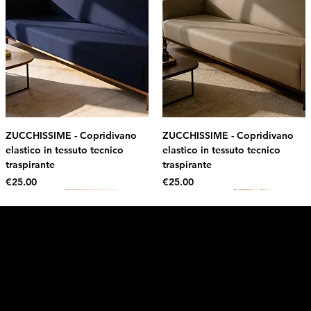
ZUCCHISSIME - Copridivano
ZUCCHISSIME - Copridivano
elastico in tessuto tecnico
elastico in tessuto tecnico
traspirante
traspirante
Price
Price
€25.00
€25.00
Intimo DI RUVO
Get 10% OFF