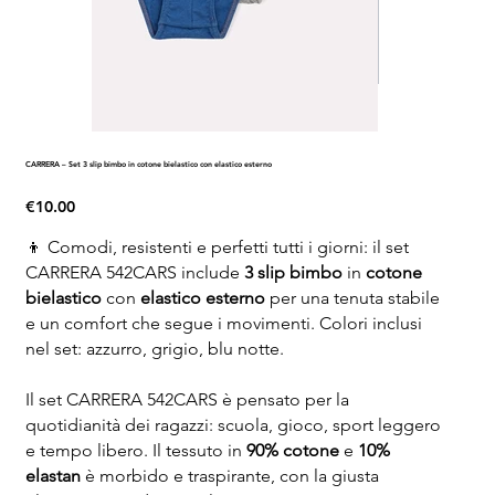
CARRERA – Set 3 slip bimbo in cotone bielastico con elastico esterno
Price
€10.00
👦 Comodi, resistenti e perfetti tutti i giorni: il set
CARRERA 542CARS include
3 slip bimbo
in
cotone
bielastico
con
elastico esterno
per una tenuta stabile
e un comfort che segue i movimenti. Colori inclusi
nel set: azzurro, grigio, blu notte.
Il set CARRERA 542CARS è pensato per la
quotidianità dei ragazzi: scuola, gioco, sport leggero
e tempo libero. Il tessuto in
90% cotone
e
10%
elastan
è morbido e traspirante, con la giusta