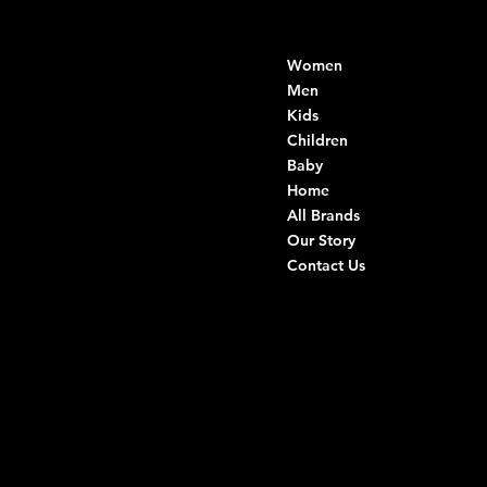
Contacts
Menu
Women
Di Ruvo Gabriele
VAT: 08803590721
Men
Fiscal ID:
Kids
DRVGRL03R07A285K
Children
Baby
Viale Istria 33, Andria
Home
Via G. Ceruti 94/96, Andria
All Brands
Our Story
+39 0883 59 72 51
Contact Us
+39 0883 59 42 25
info@intimodiruvo.com
Useful Links
Social
FAQ
Facebook
Terms & Conditions
Instagram
Privacy Policy
TikTok