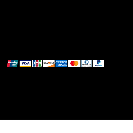
Shipping Policy
Whatsapp
Refunds & Returns
Cookie Policy
We accept the following payment methods:
All images shown are for illustrative purposes only.
© 2025 Intimo DI RUVO - All rights reserved