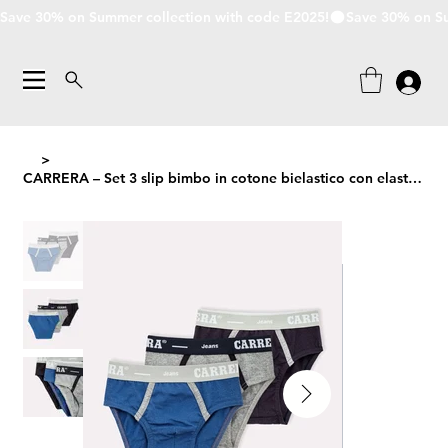
Save 30% on Summer collection with code E2025!
>
CARRERA – Set 3 slip bimbo in cotone bielastico con elastico esterno