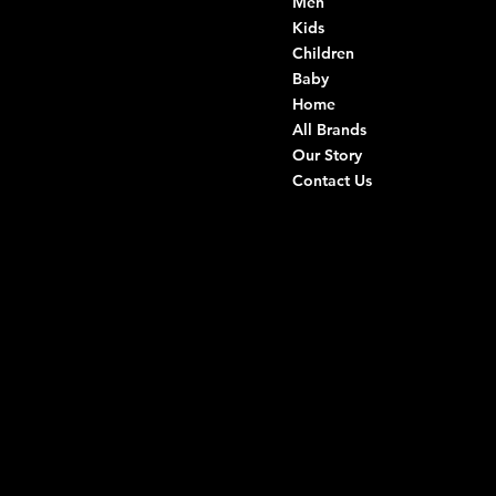
VAT: 08803590721
Men
Fiscal ID:
Kids
DRVGRL03R07A285K
Children
Baby
Viale Istria 33, Andria
Home
Via G. Ceruti 94/96, Andria
All Brands
Our Story
+39 0883 59 72 51
Contact Us
+39 0883 59 42 25
info@intimodiruvo.com
Useful Links
Social
FAQ
Facebook
Terms & Conditions
Instagram
Privacy Policy
TikTok
Shipping Policy
Whatsapp
Refunds & Returns
Cookie Policy