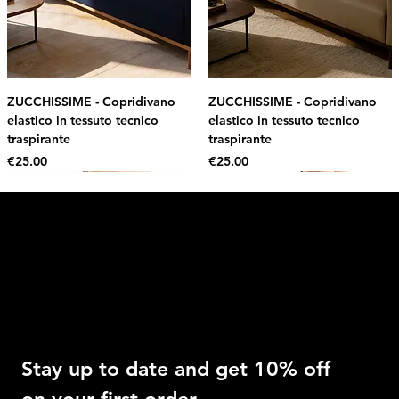
ZUCCHISSIME - Copridivano
ZUCCHISSIME - Copridivano
elastico in tessuto tecnico
elastico in tessuto tecnico
traspirante
traspirante
Price
Price
€25.00
€25.00
Intimo DI RUVO
Get 10% OFF
Stay up to date and get 10% off 
on your first order