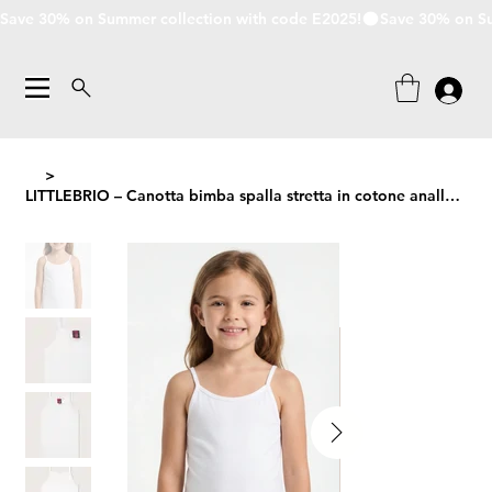
Save 30% on Summer collection with code E2025!
>
LITTLEBRIO – Canotta bimba spalla stretta in cotone anallergico con bordo in ras