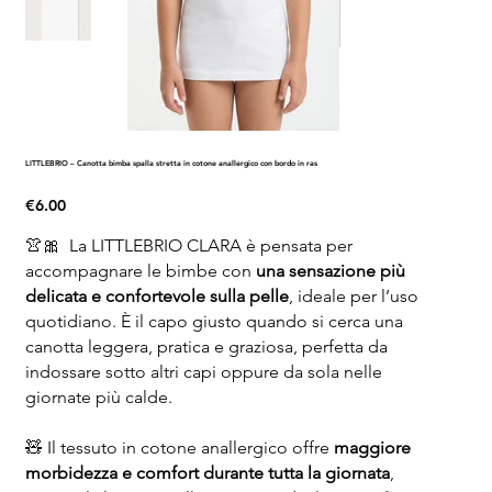
LITTLEBRIO – Canotta bimba spalla stretta in cotone anallergico con bordo in ras
Price
€6.00
👚🎀 La LITTLEBRIO CLARA è pensata per
accompagnare le bimbe con
una sensazione più
delicata e confortevole sulla pelle
, ideale per l’uso
quotidiano. È il capo giusto quando si cerca una
canotta leggera, pratica e graziosa, perfetta da
indossare sotto altri capi oppure da sola nelle
giornate più calde.
🧸 Il tessuto in cotone anallergico offre
maggiore
morbidezza e comfort durante tutta la giornata
,