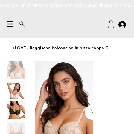
Save 30% on Summer collection with code E2025!
>
LOVE - Reggiseno balconcino in pizzo coppa C