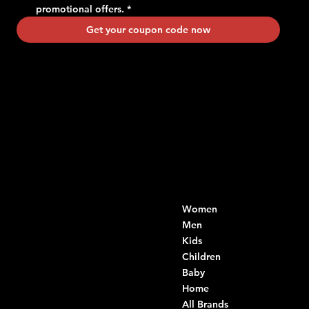
promotional offers.
*
Get your coupon code now
Contacts
Menu
Women
Di Ruvo Gabriele
VAT: 08803590721
Men
Fiscal ID:
Kids
DRVGRL03R07A285K
Children
Baby
Viale Istria 33, Andria
Home
Via G. Ceruti 94/96, Andria
All Brands