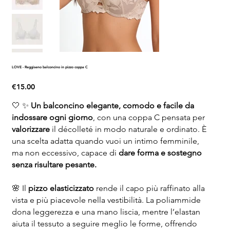
LOVE - Reggiseno balconcino in pizzo coppa C
Price
€15.00
🤍 ✨
Un balconcino elegante, comodo e facile da
indossare ogni giorno
, con una coppa C pensata per
valorizzare
il décolleté in modo naturale e ordinato. È
una scelta adatta quando vuoi un intimo femminile,
ma non eccessivo, capace di
dare forma e sostegno
senza risultare pesante.
🌸 Il
pizzo elasticizzato
rende il capo più raffinato alla
vista e più piacevole nella vestibilità. La poliammide
dona leggerezza e una mano liscia, mentre l’elastan
aiuta il tessuto a seguire meglio le forme, offrendo