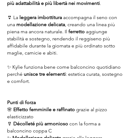
più adattabilità e più libertà nei movimenti
.
👙 La
leggera imbottitura
accompagna il seno con
una
modellazione delicata
, creando una linea più
piena ma ancora naturale. Il
ferretto
aggiunge
stabilità e sostegno, rendendo il reggiseno più
affidabile durante la giornata e più ordinato sotto
maglie, camicie e abiti.
✨ Kylie funziona bene come balconcino quotidiano
perché
unisce tre elementi
: estetica curata, sostegno
e comfort.
Punti di forza
🌸
Effetto femminile e raffinato
grazie al pizzo
elasticizzato
👙
Décolleté più armonioso
con la forma a
balconcino coppa C
✨
Modellazione delicata
grazie alla leggera