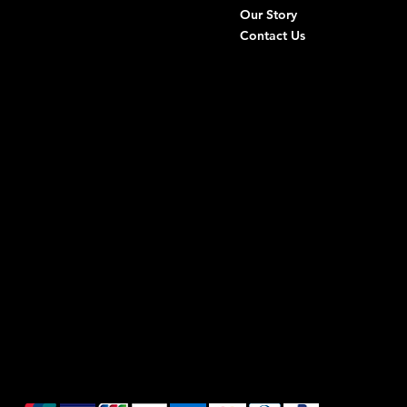
Our Story
+39 0883 59 72 51
Contact Us
+39 0883 59 42 25
info@intimodiruvo.com
Useful Links
Social
FAQ
Facebook
Terms & Conditions
Instagram
Privacy Policy
TikTok
Shipping Policy
Whatsapp
Refunds & Returns
Cookie Policy
We accept the following payment methods: