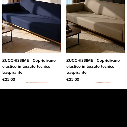
ZUCCHISSIME - Copridivano
ZUCCHISSIME - Copridivano
elastico in tessuto tecnico
elastico in tessuto tecnico
traspirante
traspirante
Price
Price
€25.00
€25.00
Intimo DI RUVO
Get 10% OFF