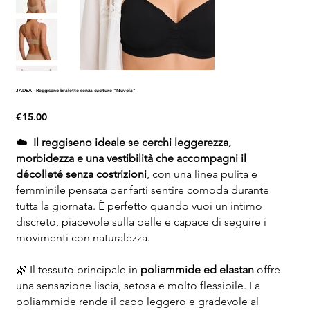
JADEA - Reggiseno bralette senza cuciture "Nuvola"
Price
€15.00
☁️
Il reggiseno ideale se cerchi leggerezza,
morbidezza e una vestibilità che accompagni il
décolleté senza costrizioni
, con una linea pulita e
femminile pensata per farti sentire comoda durante
tutta la giornata. È perfetto quando vuoi un intimo
discreto, piacevole sulla pelle e capace di seguire i
movimenti con naturalezza.
🌿 Il tessuto principale in
poliammide ed elastan
offre
una sensazione liscia, setosa e molto flessibile. La
poliammide rende il capo leggero e gradevole al