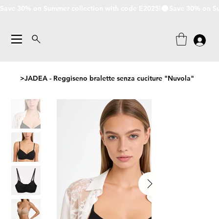
Save 30% on Summer collection with code E2025!
>
JADEA - Reggiseno bralette senza cuciture "Nuvola"