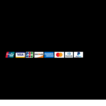
Privacy Policy
TikTok
Shipping Policy
Whatsapp
Refunds & Returns
Cookie Policy
We accept the following payment methods:
All images shown are for illustrative purposes only.
© 2025 Intimo DI RUVO - All rights reserved