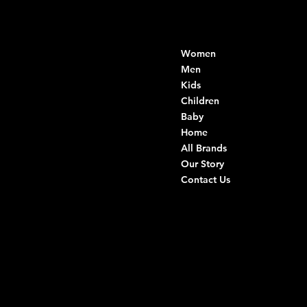
Contacts
Menu
Women
Di Ruvo Gabriele
VAT: 08803590721
Men
Fiscal ID:
Kids
DRVGRL03R07A285K
Children
Baby
Viale Istria 33, Andria
Home
Via G. Ceruti 94/96, Andria
All Brands
Our Story
+39 0883 59 72 51
Contact Us
+39 0883 59 42 25
info@intimodiruvo.com
Useful Links
Social
FAQ
Facebook
Terms & Conditions
Instagram