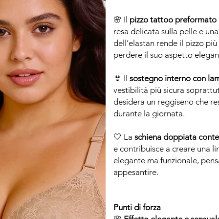
🌸 Il
pizzo tattoo preformato
resa delicata sulla pelle e una
dell’elastan rende il pizzo più
perdere il suo aspetto elegan
👙 Il
sostegno interno con la
vestibilità più sicura sopratt
desidera un reggiseno che re
durante la giornata.
🤍 La
schiena doppiata conten
e contribuisce a creare una line
elegante ma funzionale, pens
appesantire.
Punti di forza
🌸
Effetto elegante e sensual