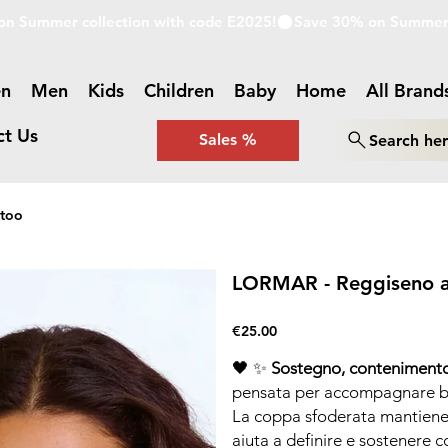
n
Men
Kids
Children
Baby
Home
All Brand
ct Us
Sales %
Search he
ttoo
LORMAR - Reggiseno alt
Price
€25.00
🖤 ✨
Sostegno, contenimento 
pensata per accompagnare ben
La coppa sfoderata mantiene i
aiuta a definire e sostenere c