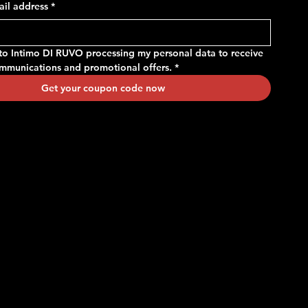
ail address
*
regolabile
Price
€14.90
Price
€24.90
 to Intimo DI RUVO processing my personal data to receive 
ommunications and promotional offers.
*
Get your coupon code now