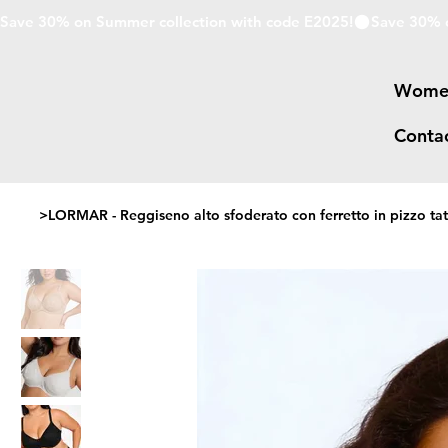
Save 30% on Summer collection with code E2025!
Wome
Conta
>
LORMAR - Reggiseno alto sfoderato con ferretto in pizzo ta