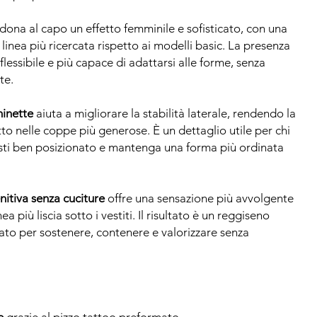
dona al capo un effetto femminile e sofisticato, con una
 linea più ricercata rispetto ai modelli basic. La presenza
 flessibile e più capace di adattarsi alle forme, senza
te.
minette
aiuta a migliorare la stabilità laterale, rendendo la
utto nelle coppe più generose. È un dettaglio utile per chi
sti ben posizionato e mantenga una forma più ordinata
itiva senza cuciture
offre una sensazione più avvolgente
a più liscia sotto i vestiti. Il risultato è un reggiseno
ato per sostenere, contenere e valorizzare senza
e
grazie al pizzo tattoo preformato