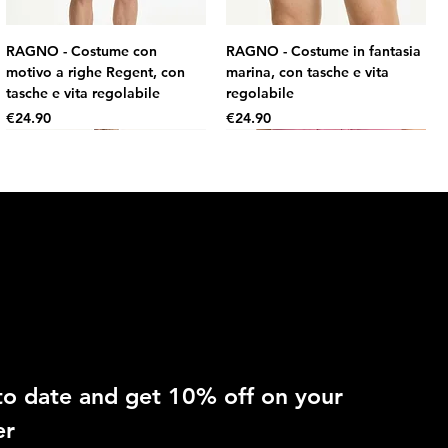
RAGNO - Costume con
RAGNO - Costume in fantasia
motivo a righe Regent, con
marina, con tasche e vita
tasche e vita regolabile
regolabile
Price
Price
€24.90
€24.90
 OFF
to date and get 10% off on your 
RAGNO - Costume in fantasia
RAGNO - Slip regolabile in
er
mimetica, con tasche e vita
microfibra stretch