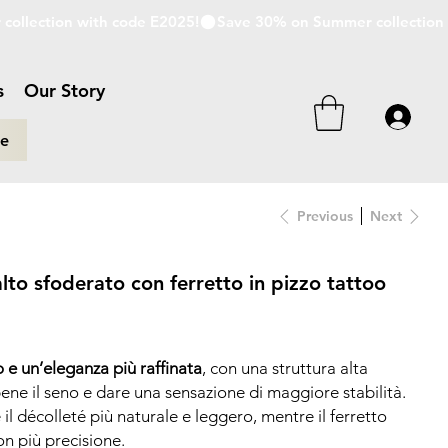
s
Our Story
re
Previous
Next
o sfoderato con ferretto in pizzo tattoo
e un’eleganza più raffinata
, con una struttura alta
e il seno e dare una sensazione di maggiore stabilità.
l décolleté più naturale e leggero, mentre il ferretto
on più precisione.