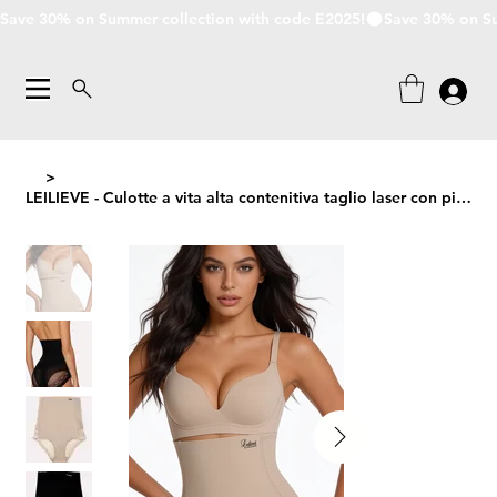
Save 30% on Summer collection with code E2025!
>
LEILIEVE - Culotte a vita alta contenitiva taglio laser con pizzo