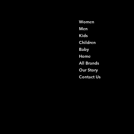
Contacts
Menu
Women
Di Ruvo Gabriele
VAT: 08803590721
Men
Fiscal ID:
Kids
DRVGRL03R07A285K
Children
Baby
Viale Istria 33, Andria
Home
Via G. Ceruti 94/96, Andria
All Brands
Our Story
+39 0883 59 72 51
Contact Us
+39 0883 59 42 25
info@intimodiruvo.com
Useful Links
Social
FAQ
Facebook
Terms & Conditions
Instagram
Privacy Policy
TikTok