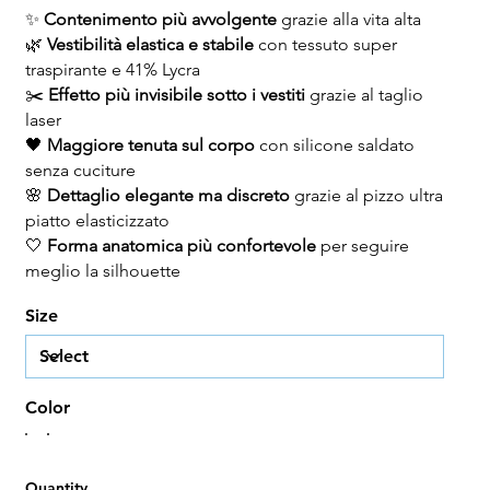
✨
Contenimento più avvolgente
grazie alla vita alta
🌿
Vestibilità elastica e stabile
con tessuto super
traspirante e 41% Lycra
✂️
Effetto più invisibile sotto i vestiti
grazie al taglio
laser
🖤
Maggiore tenuta sul corpo
con silicone saldato
senza cuciture
🌸
Dettaglio elegante ma discreto
grazie al pizzo ultra
piatto elasticizzato
🤍
Forma anatomica più confortevole
per seguire
meglio la silhouette
Size
Color
Quantity