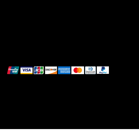
Shipping Policy
Whatsapp
Refunds & Returns
Cookie Policy
We accept the following payment methods:
All images shown are for illustrative purposes only.
© 2025 Intimo DI RUVO - All rights reserved