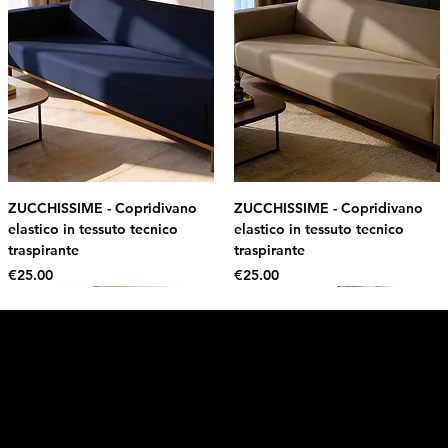
ZUCCHISSIME - Copridivano
ZUCCHISSIME - Copridivano
elastico in tessuto tecnico
elastico in tessuto tecnico
traspirante
traspirante
Price
Price
€25.00
€25.00
Intimo DI RUVO
Get 10% OFF