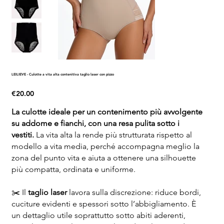
LEILIEVE - Culotte a vita alta contenitiva taglio laser con pizzo
Price
€20.00
La culotte ideale per un contenimento più avvolgente
su addome e fianchi, con una resa pulita sotto i
vestiti.
La vita alta la rende più strutturata rispetto al
modello a vita media, perché accompagna meglio la
zona del punto vita e aiuta a ottenere una silhouette
più compatta, ordinata e uniforme.
✂️ Il
taglio laser
lavora sulla discrezione: riduce bordi,
cuciture evidenti e spessori sotto l’abbigliamento. È
un dettaglio utile soprattutto sotto abiti aderenti,