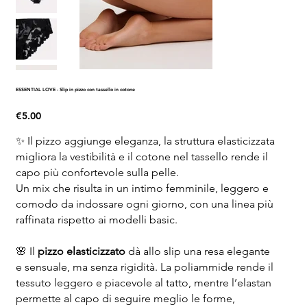
ESSENTIAL LOVE - Slip in pizzo con tassello in cotone
Price
€5.00
✨ Il pizzo aggiunge eleganza, la struttura elasticizzata
migliora la vestibilità e il cotone nel tassello rende il
capo più confortevole sulla pelle.
Un mix che risulta in un intimo femminile, leggero e
comodo da indossare ogni giorno, con una linea più
raffinata rispetto ai modelli basic.
🌸 Il
pizzo elasticizzato
dà allo slip una resa elegante
e sensuale, ma senza rigidità. La poliammide rende il
tessuto leggero e piacevole al tatto, mentre l’elastan
permette al capo di seguire meglio le forme,