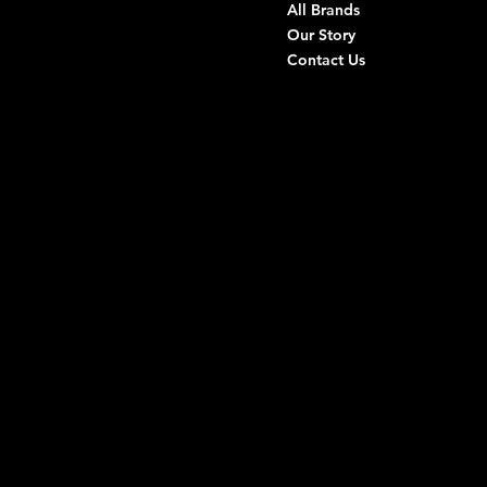
Via G. Ceruti 94/96, Andria
All Brands
Our Story
+39 0883 59 72 51
Contact Us
+39 0883 59 42 25
info@intimodiruvo.com
Useful Links
Social
FAQ
Facebook
Terms & Conditions
Instagram
Privacy Policy
TikTok
Shipping Policy
Whatsapp
Refunds & Returns
Cookie Policy
We accept the following payment methods: