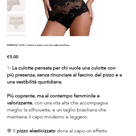
ESSENTIAL LOVE - Culotte in pizzo a vita alta taglio brasiliana
Price
€5.00
✨
La culotte pensata per chi vuole una culotte con
più presenza, senza rinunciare al fascino del pizzo e a
una vestibilità quotidiana.
Più coprente, ma al contempo femminile e
valorizzante
, con una vita alta che accompagna
meglio la silhouette, e un taglio brasiliana che
mantiene il capo moderno e leggero.
🌸 Il
pizzo elasticizzato
dona al capo un effetto