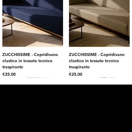
ZUCCHISSIME - Copridivano
ZUCCHISSIME - Copridivano
elastico in tessuto tecnico
elastico in tessuto tecnico
traspirante
traspirante
Price
Price
€25.00
€25.00
Intimo DI RUVO
Get 10% OFF