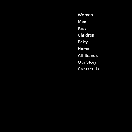
Contacts
Menu
Women
Di Ruvo Gabriele
VAT: 08803590721
Men
Fiscal ID:
Kids
DRVGRL03R07A285K
Children
Baby
Viale Istria 33, Andria
Home
Via G. Ceruti 94/96, Andria
All Brands
Our Story
+39 0883 59 72 51
Contact Us
+39 0883 59 42 25
info@intimodiruvo.com
Useful Links
Social
FAQ
Facebook
Terms & Conditions
Instagram
Privacy Policy
TikTok
Shipping Policy
Whatsapp