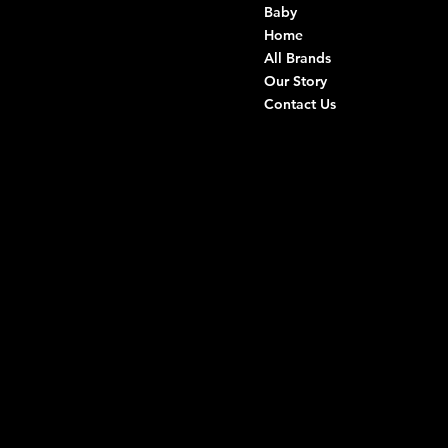
Baby
Viale Istria 33, Andria
Home
Via G. Ceruti 94/96, Andria
All Brands
Our Story
+39 0883 59 72 51
Contact Us
+39 0883 59 42 25
info@intimodiruvo.com
Useful Links
Social
FAQ
Facebook
Terms & Conditions
Instagram
Privacy Policy
TikTok
Shipping Policy
Whatsapp
Refunds & Returns
Cookie Policy