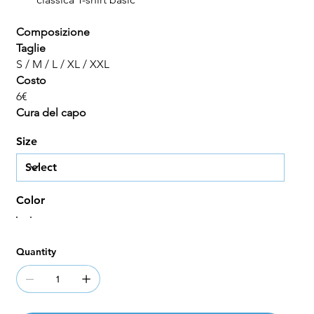
Composizione
Taglie
S / M / L / XL / XXL
Costo
6€
Cura del capo
Size
Color
Quantity