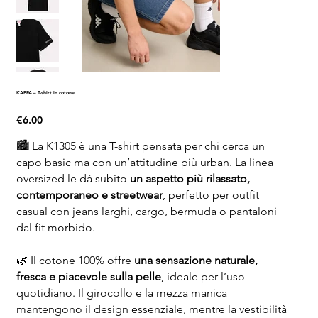
KAPPA – T-shirt in cotone
Price
€6.00
🏙️ La K1305 è una T-shirt pensata per chi cerca un
capo basic ma con un’attitudine più urban. La linea
oversized le dà subito
un aspetto più rilassato,
contemporaneo e streetwear
, perfetto per outfit
casual con jeans larghi, cargo, bermuda o pantaloni
dal fit morbido.
🌿 Il cotone 100% offre
una sensazione naturale,
fresca e piacevole sulla pelle
, ideale per l’uso
quotidiano. Il girocollo e la mezza manica
mantengono il design essenziale, mentre la vestibilità