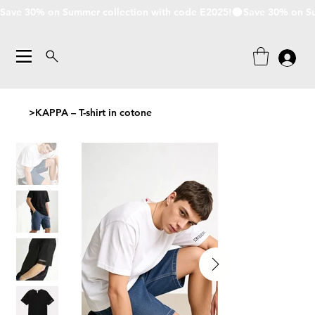
Save 30% on Summer collection with code E2025!
>
KAPPA – T-shirt in cotone