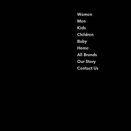
Contacts
Menu
Women
Di Ruvo Gabriele
VAT: 08803590721
Men
Fiscal ID:
Kids
DRVGRL03R07A285K
Children
Baby
Viale Istria 33, Andria
Home
Via G. Ceruti 94/96, Andria
All Brands
Our Story
+39 0883 59 72 51
Contact Us
+39 0883 59 42 25
info@intimodiruvo.com
Useful Links
Social
FAQ
Facebook
Terms & Conditions
Instagram
Privacy Policy
TikTok
Shipping Policy
Whatsapp