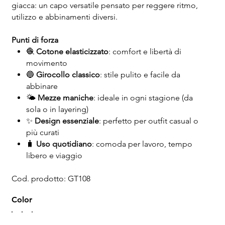
giacca: un capo versatile pensato per reggere ritmo,
utilizzo e abbinamenti diversi.
Punti di forza
🧶
Cotone elasticizzato
: comfort e libertà di
movimento
🔵
Girocollo classico
: stile pulito e facile da
abbinare
🌤️
Mezze maniche
: ideale in ogni stagione (da
sola o in layering)
✨
Design essenziale
: perfetto per outfit casual o
più curati
🧳
Uso quotidiano
: comoda per lavoro, tempo
libero e viaggio
Cod. prodotto: GT108
Color