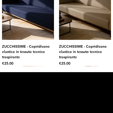
ZUCCHISSIME - Copridivano
ZUCCHISSIME - Copridivano
elastico in tessuto tecnico
elastico in tessuto tecnico
traspirante
traspirante
Price
Price
€25.00
€25.00
Intimo DI RUVO
Get 10% OFF