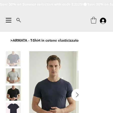
Save 30% on Summer collection with code E2025!
>
ARMATA - T-Shirt in cotone elasticizzato