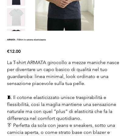
ARMATA - T-Shirt in cotone elasticizzato
Price
€12.00
La T-shirt ARMATA girocollo a mezze maniche nasce
per diventare un capo basico di qualità nel tuo
guardaroba: linea minimal, look ordinato e una
sensazione piacevole sulla tua pelle.
🧵 Il cotone elasticizzato unisce traspirabilità e
flessibilità, così la maglia mantiene una sensazione
naturale ma con quel “plus” di elasticità che fa la
differenza nel comfort quotidiano.
👔 Perfetta da sola con jeans e sneakers, sotto una
camicia aperta, o come strato base con blazer e