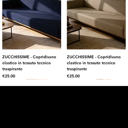
ZUCCHISSIME - Copridivano
ZUCCHISSIME - Copridivano
elastico in tessuto tecnico
elastico in tessuto tecnico
traspirante
traspirante
Price
Price
€25.00
€25.00
Intimo DI RUVO
Get 10% OFF