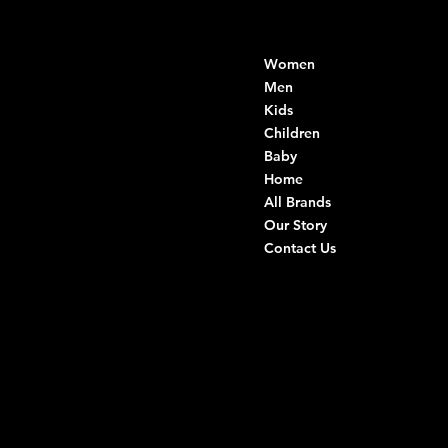
Contacts
Menu
Women
Di Ruvo Gabriele
VAT: 08803590721
Men
Fiscal ID:
Kids
DRVGRL03R07A285K
Children
Baby
Viale Istria 33, Andria
Home
Via G. Ceruti 94/96, Andria
All Brands
Our Story
+39 0883 59 72 51
Contact Us
+39 0883 59 42 25
info@intimodiruvo.com
Useful Links
Social
FAQ
Facebook
Terms & Conditions
Instagram
Privacy Policy
TikTok