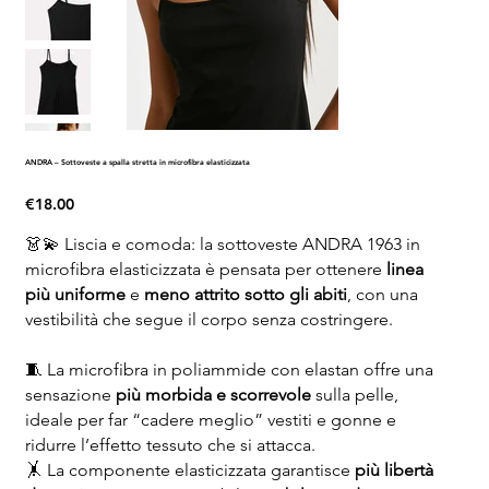
ANDRA – Sottoveste a spalla stretta in microfibra elasticizzata
Price
€18.00
👗💫 Liscia e comoda: la sottoveste ANDRA 1963 in
microfibra elasticizzata è pensata per ottenere
linea
più uniforme
e
meno attrito sotto gli abiti
, con una
vestibilità che segue il corpo senza costringere.
🧵 La microfibra in poliammide con elastan offre una
sensazione
più morbida e scorrevole
sulla pelle,
ideale per far “cadere meglio” vestiti e gonne e
ridurre l’effetto tessuto che si attacca.
🤸 La componente elasticizzata garantisce
più libertà