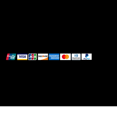
Shipping Policy
Whatsapp
Refunds & Returns
Cookie Policy
We accept the following payment methods:
All images shown are for illustrative purposes only.
© 2025 Intimo DI RUVO - All rights reserved