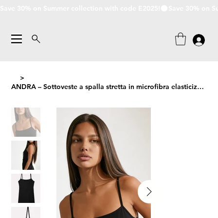
Save 30% on Summer collection with code E2025!
>
ANDRA – Sottoveste a spalla stretta in microfibra elasticizzata