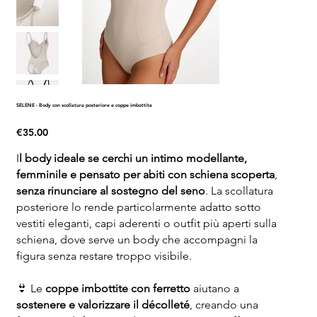
SELENE - Body con scollatura posteriore e coppe imbottite
Price
€35.00
I
l body ideale se cerchi un intimo modellante,
femminile e pensato per abiti con schiena scoperta
,
senza rinunciare al sostegno del seno
. La scollatura
posteriore lo rende particolarmente adatto sotto
vestiti eleganti, capi aderenti o outfit più aperti sulla
schiena, dove serve un body che accompagni la
figura senza restare troppo visibile.
👙 Le
coppe imbottite con ferretto
aiutano a
sostenere e valorizzare il décolleté
, creando una