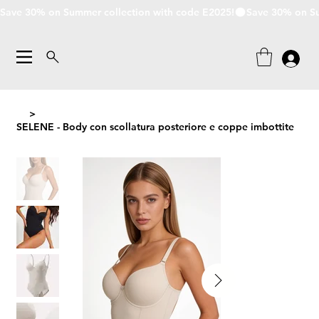
Save 30% on Summer collection with code E2025!
>
SELENE - Body con scollatura posteriore e coppe imbottite