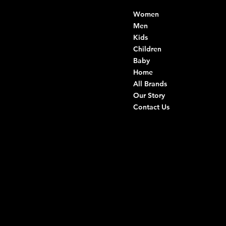
Contacts
Menu
Women
Di Ruvo Gabriele
VAT: 08803590721
Men
Fiscal ID:
Kids
DRVGRL03R07A285K
Children
Baby
Viale Istria 33, Andria
Home
Via G. Ceruti 94/96, Andria
All Brands
Our Story
+39 0883 59 72 51
Contact Us
+39 0883 59 42 25
info@intimodiruvo.com
Useful Links
Social
FAQ
Facebook
Terms & Conditions
Instagram
Privacy Policy
TikTok
Shipping Policy
Whatsapp
Refunds & Returns