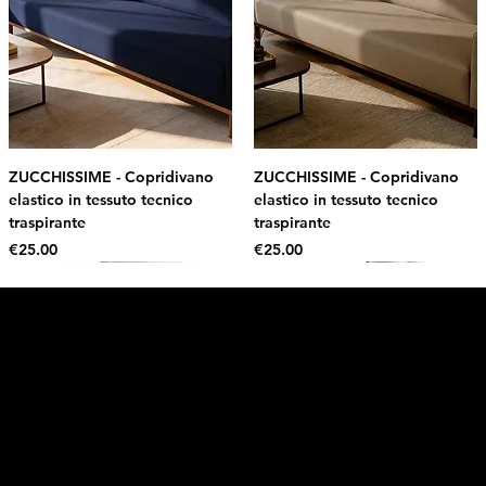
ZUCCHISSIME - Copridivano
ZUCCHISSIME - Copridivano
elastico in tessuto tecnico
elastico in tessuto tecnico
traspirante
traspirante
Price
Price
€25.00
€25.00
Intimo DI RUVO
Get 10% OFF