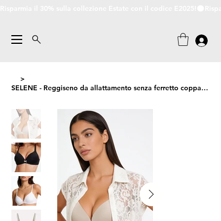
Risparmia il 30% sulla collezione Estate con il codice E2025!
>
SELENE - Reggiseno da allattamento senza ferretto coppa C con scollatura a V