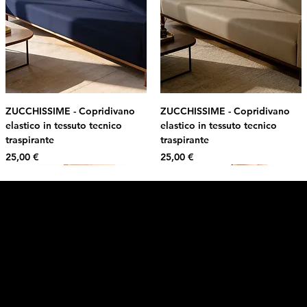
ZUCCHISSIME - Copridivano
ZUCCHISSIME - Copridivano
elastico in tessuto tecnico
elastico in tessuto tecnico
traspirante
traspirante
Prezzo
Prezzo
25,00 €
25,00 €
Intimo DI RUVO
Ricevi il 10% di sconto