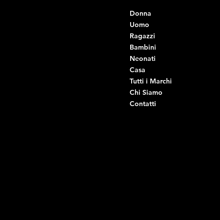
Contatti
Menu
Donna
+39 334 666 6379
info@intimodiruvo.it
Uomo
Ragazzi
Viale Istria 33, Andria
Bambini
Viale Istria 35, Andria
Neonati
Viale Istria 39, Andria
Casa
Viale Istria 58A, Andria
Tutti i Marchi
Via G. Ceruti 92, Andria
Chi Siamo
Contatti
Di Ruvo Gabriele
P.IVA: 08803590721
C.F: DRVGRL03R07A285K
Link Utili
Social
Domande frequenti
Facebook
Termini e condizioni
Instagram
Informativa sulla privacy
TikTok
Spedizione e Consegna
Whatsapp
Reso e Rimborso