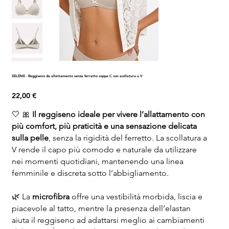
SELENE - Reggiseno da allattamento senza ferretto coppa C con scollatura a V
Prezzo
22,00 €
🤍 🎀
Il reggiseno ideale per vivere l’allattamento con
più comfort, più praticità e una sensazione delicata
sulla pelle
, senza la rigidità del ferretto. La scollatura a
V rende il capo più comodo e naturale da utilizzare
nei momenti quotidiani, mantenendo una linea
femminile e discreta sotto l’abbigliamento.
🌿 La
microfibra
offre una vestibilità morbida, liscia e
piacevole al tatto, mentre la presenza dell’elastan
aiuta il reggiseno ad adattarsi meglio ai cambiamenti