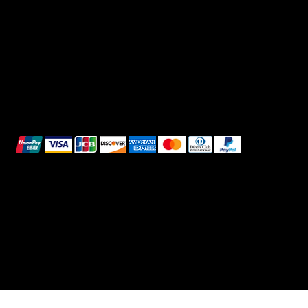
Informativa sulla privacy
TikTok
Spedizione e Consegna
Whatsapp
Reso e Rimborso
Informativa sui cookie
Pagamenti sicuri
Questi metodi di pagamento sono a scopo
illustrativo.
© 2025 Intimo DI RUVO - Tutti i diritti riservati
Powered by G. William Moschetta Web &
Comunicazione