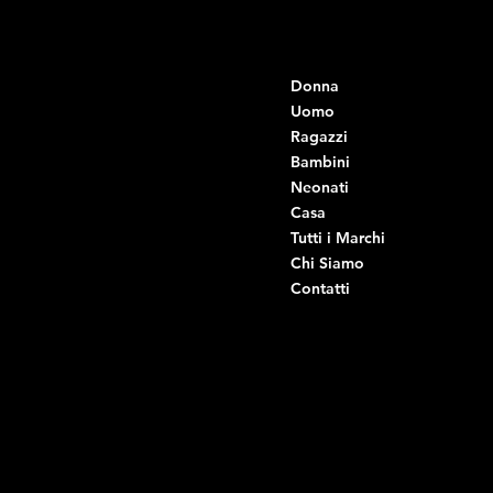
Contatti
Menu
Donna
+39 334 666 6379
info@intimodiruvo.it
Uomo
Ragazzi
Viale Istria 33, Andria
Bambini
Viale Istria 35, Andria
Neonati
Viale Istria 39, Andria
Casa
Viale Istria 58A, Andria
Tutti i Marchi
Via G. Ceruti 92, Andria
Chi Siamo
Contatti
Di Ruvo Gabriele
P.IVA: 08803590721
C.F: DRVGRL03R07A285K
Link Utili
Social
Domande frequenti
Facebook
Termini e condizioni
Instagram