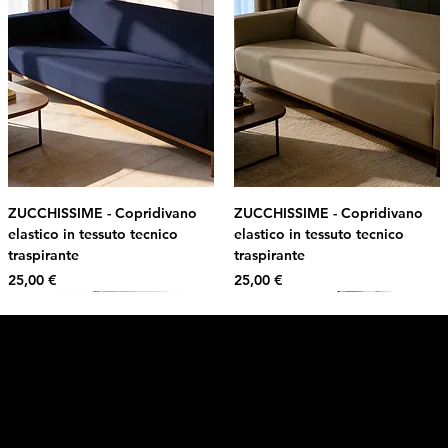
ZUCCHISSIME - Copridivano
ZUCCHISSIME - Copridivano
elastico in tessuto tecnico
elastico in tessuto tecnico
traspirante
traspirante
Prezzo
Prezzo
25,00 €
25,00 €
Intimo DI RUVO
Ricevi il 10% di sconto