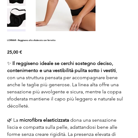
LORMAR - Reggiseno alto sfoderato con ferretto
Prezzo
25,00 €
✨
Il reggiseno ideale se cerchi sostegno deciso,
contenimento e una vestibilità pulita sotto i vestiti
,
con una struttura pensata per accompagnare bene
anche le taglie più generose. La linea alta offre una
sensazione più avvolgente e sicura, mentre la coppa
sfoderata mantiene il capo più leggero e naturale sul
décolleté.
🌿 La
microfibra elasticizzata
dona una sensazione
liscia e compatta sulla pelle, adattandosi bene alle
forme senza creare rigidità. La presenza elevata di