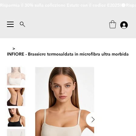
Risparmia il 30% sulla collezione Estate con il codice E2025!
>
INFIORE - Brassiere termosaldata in microfibra ultra morbida