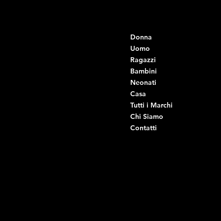
Contatti
Menu
Donna
+39 334 666 6379
info@intimodiruvo.it
Uomo
Ragazzi
Viale Istria 33, Andria
Bambini
Viale Istria 35, Andria
Neonati
Viale Istria 39, Andria
Casa
Viale Istria 58A, Andria
Tutti i Marchi
Via G. Ceruti 92, Andria
Chi Siamo
Contatti
Di Ruvo Gabriele
P.IVA: 08803590721
C.F: DRVGRL03R07A285K
Link Utili
Social
Domande frequenti
Facebook
Termini e condizioni
Instagram
Informativa sulla privacy
TikTok