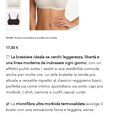
INFIORE - Brassiere termosaldata in microfibra ultra morbida
Prezzo
17,00 €
🤍
La brassiere ideale se cerchi leggerezza, libertà e
una linea moderna da indossare ogni giorno
, con un
effetto pulito sotto i vestiti e una vestibilità comoda
anche per molte ore. Lo stile bralette la rende più
attuale e versatile rispetto al classico reggiseno basic,
perfetta sia come intimo quotidiano sia sotto capi più
morbidi, t shirt, camicie e outfit casual curati.
🌿 La
microfibra ultra morbida termosaldata
avvolge il
busto con una sensazione liscia e leggera, senza