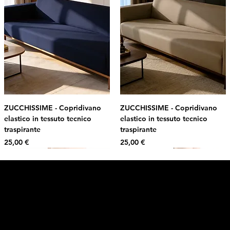
ZUCCHISSIME - Copridivano
ZUCCHISSIME - Copridivano
elastico in tessuto tecnico
elastico in tessuto tecnico
traspirante
traspirante
Prezzo
Prezzo
25,00 €
25,00 €
Intimo DI RUVO
Ricevi il 10% di sconto