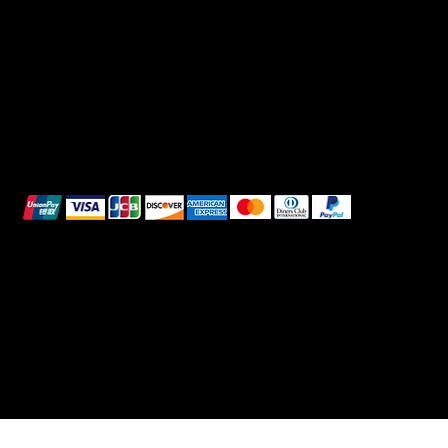
Spedizione e Consegna
Whatsapp
Reso e Rimborso
Informativa sui cookie
Pagamenti sicuri
Questi metodi di pagamento sono a scopo
illustrativo.
© 2025 Intimo DI RUVO - Tutti i diritti riservati
Powered by G. William Moschetta Web &
Comunicazione