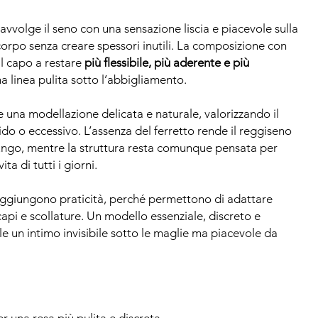
avvolge il seno con una sensazione liscia e piacevole sulla
corpo senza creare spessori inutili. La composizione con
l capo a restare
più flessibile, più aderente e più
 linea pulita sotto l’abbigliamento.
e una modellazione delicata e naturale, valorizzando il
ido o eccessivo. L’assenza del ferretto rende il reggiseno
ngo, mentre la struttura resta comunque pensata per
ta di tutti i giorni.
ggiungono praticità, perché permettono di adattare
capi e scollature. Un modello essenziale, discreto e
le un intimo invisibile sotto le maglie ma piacevole da
r una resa più pulita e discreta