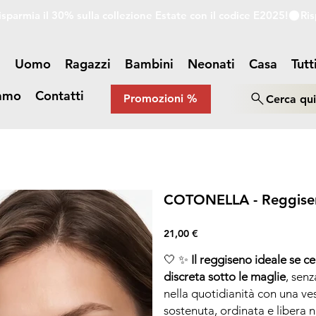
a
Uomo
Ragazzi
Bambini
Neonati
Casa
Tutt
iamo
Contatti
Promozioni %
Cerca qu
COTONELLA - Reggiseno
Prezzo
21,00 €
🤍 ✨
Il reggiseno ideale se 
discreta sotto le maglie
, sen
nella quotidianità con una ves
sostenuta, ordinata e libera 