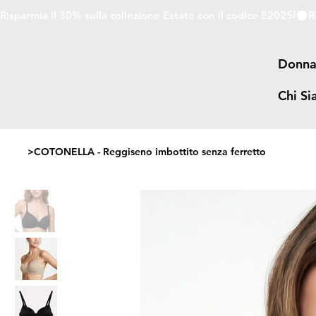
Risparmia il 30% sulla collezione Estate con il codice E2025!
Donn
Chi S
>
COTONELLA - Reggiseno imbottito senza ferretto