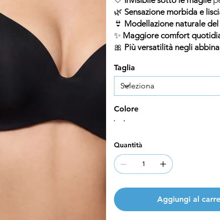
🌿
Sensazione morbida e liscia
👙
Modellazione naturale del
✨
Maggiore comfort quotidi
🎀
Più versatilità negli abbin
Taglia
Colore
Quantità
Aggiungi al carre