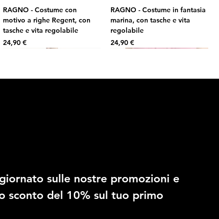
RAGNO - Costume con
RAGNO - Costume in fantasia
motivo a righe Regent, con
marina, con tasche e vita
tasche e vita regolabile
regolabile
Prezzo
Prezzo
24,90 €
24,90 €
10% di sconto
giornato sulle nostre promozioni e 
RAGNO - Costume in fantasia
RAGNO - Slip regolabile in
no sconto del 10% sul tuo primo 
mimetica, con tasche e vita
microfibra stretch
regolabile
Prezzo
14,90 €