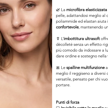
🌿 La
microfibra elasticizzata
pelle, adattandosi meglio al 
poliammide ed elastan aiuta i
confortevole
, mantenendo una
👙 L’
imbottitura ultrasoft
offr
décolleté senza un effetto rig
più comodo da indossare a lu
dare ordine e sostegno nella vi
🎀 Le
spalline multifunzione
a
meglio il reggiseno a diversi 
versatile, pensato per chi vuo
portare.
Punti di forza
🤍
Invisibile sotto le maglie
pe