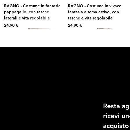
RAGNO - Costume in fantasia
RAGNO - Costume in vivace
pappagallo, con tasche
fantasia a tema estivo, con
laterali e vita regolabile
tasche e vita regolabile
Prezzo
Prezzo
24,90 €
24,90 €
O
Social
Ricevi il 
Link Utili
Facebook
Domande frequenti
Instagram
Resta ag
Termini e condizioni
TikTok
Informativa sulla privacy
RAGNO - Costume in fantasia
RAGNO - Reggiseno bikini
RAGNO - Costume in fantasia
RAGNO - Costume intero
ricevi u
Whatsapp
Spedizione e Consegna
floreale, con tasche e vita
con ferretto in microfibra
a righe, con tasche e vita
contenitivo con sostegno
Reso e Rimborso
acquisto
regolabile
stretch
regolabile
Prezzo
49,90 €