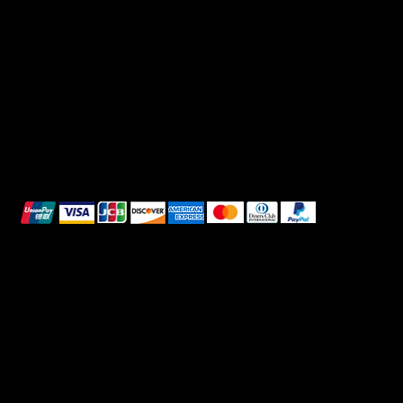
Termini e condizioni
Instagram
Informativa sulla privacy
TikTok
Spedizione e Consegna
Whatsapp
Reso e Rimborso
Informativa sui cookie
Pagamenti sicuri
Questi metodi di pagamento sono a scopo
illustrativo.
© 2025 Intimo DI RUVO - Tutti i diritti riservati
Powered by G. William Moschetta Web &
Comunicazione