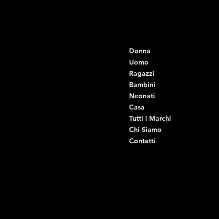
Contatti
Menu
Donna
+39 334 666 6379
info@intimodiruvo.it
Uomo
Ragazzi
Viale Istria 33, Andria
Bambini
Viale Istria 35, Andria
Neonati
Viale Istria 39, Andria
Casa
Viale Istria 58A, Andria
Tutti i Marchi
Via G. Ceruti 92, Andria
Chi Siamo
Contatti
Di Ruvo Gabriele
P.IVA: 08803590721
C.F: DRVGRL03R07A285K
Link Utili
Social
Domande frequenti
Facebook