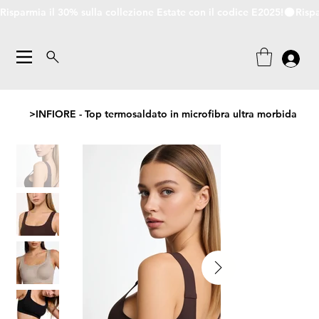
Risparmia il 30% sulla collezione Estate con il codice E2025!
>
INFIORE - Top termosaldato in microfibra ultra morbida