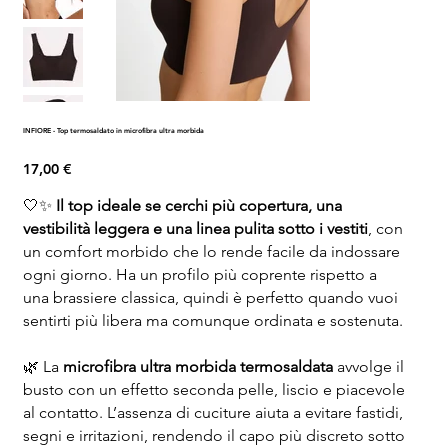
INFIORE - Top termosaldato in microfibra ultra morbida
Prezzo
17,00 €
🤍✨
Il top ideale se cerchi più copertura, una
vestibilità leggera e una linea pulita sotto i vestiti
, con
un comfort morbido che lo rende facile da indossare
ogni giorno. Ha un profilo più coprente rispetto a
una brassiere classica, quindi è perfetto quando vuoi
sentirti più libera ma comunque ordinata e sostenuta.
🌿 La
microfibra ultra morbida termosaldata
avvolge il
busto con un effetto seconda pelle, liscio e piacevole
al contatto. L’assenza di cuciture aiuta a evitare fastidi,
segni e irritazioni, rendendo il capo più discreto sotto