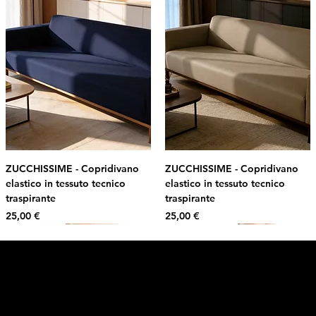
ZUCCHISSIME - Copridivano
ZUCCHISSIME - Copridivano
elastico in tessuto tecnico
elastico in tessuto tecnico
traspirante
traspirante
Prezzo
Prezzo
25,00 €
25,00 €
Intimo DI RUVO