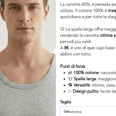
La canotta 60SL è pensata per
utilizzo. Il cotone 100% è
tras
quotidiano e per tutte le stag
👕 La spalla larga offre magg
rendendo la canotta
ottima s
periodi più caldi.
A
8€
, è uno di quei capi bas
abbini con tutto.
Punti di forza
🌿
100% cotone
: natural
👕
Spalla larga
: maggiore
🔁
Versatile
: intimo, casa
✨
Design pulito
: facile 
Taglia