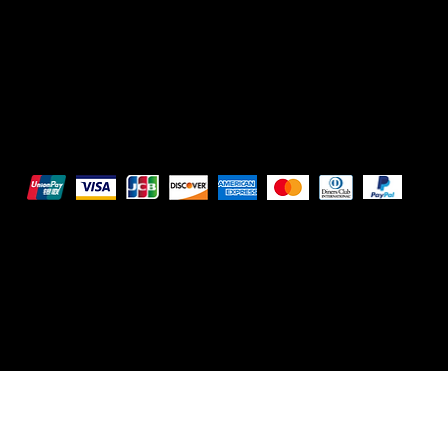
DRVGRL03R07A285K
Pagamenti sicuri
Questi metodi di pagamento sono a scopo illustrativo.
© 2025 Intimo DI RUVO - Tutti i diritti riservati
Powered by G. William Moschetta Web & Comunicazio