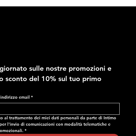
10% di sconto
giornato sulle nostre promozioni e 
RAGNO - Costume in fantasia
RAGNO - Slip regolabile in
no sconto del 10% sul tuo primo 
mimetica, con tasche e vita
microfibra stretch
regolabile
Prezzo
14,90 €
Prezzo
24,90 €
o indirizzo email
*
 al trattamento dei miei dati personali da parte di Intimo 
er l'invio di comunicazioni con modalità telematiche e 
romozionali.
*