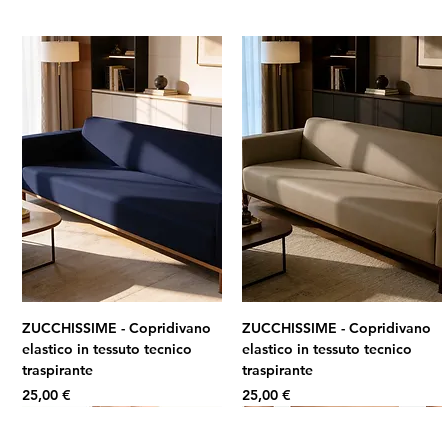
ZUCCHISSIME - Copridivano
ZUCCHISSIME - Copridivano
elastico in tessuto tecnico
elastico in tessuto tecnico
traspirante
traspirante
Prezzo
Prezzo
25,00 €
25,00 €