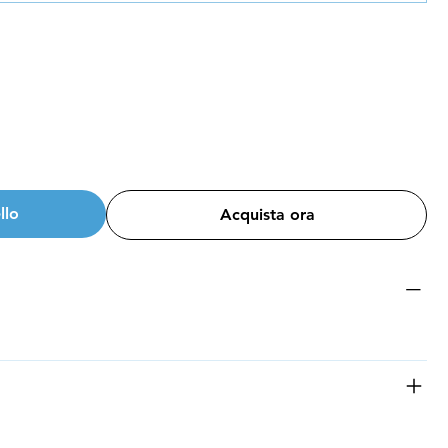
llo
Acquista ora