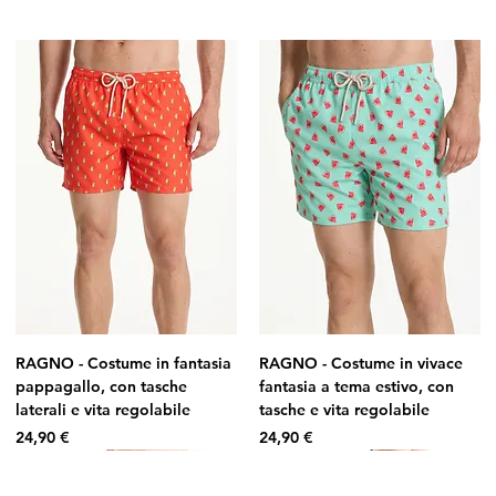
RAGNO - Costume in fantasia
RAGNO - Costume in vivace
pappagallo, con tasche
fantasia a tema estivo, con
laterali e vita regolabile
tasche e vita regolabile
Prezzo
Prezzo
24,90 €
24,90 €