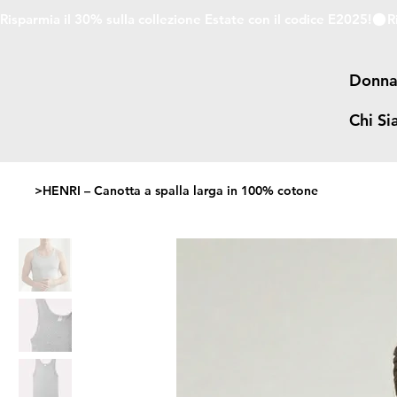
Risparmia il 30% sulla collezione Estate con il codice E2025!
Donn
Chi S
>
HENRI – Canotta a spalla larga in 100% cotone