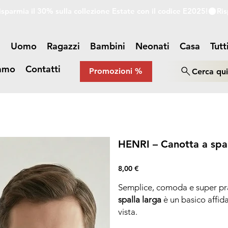
a
Uomo
Ragazzi
Bambini
Neonati
Casa
Tutt
iamo
Contatti
Promozioni %
Cerca qu
HENRI – Canotta a spa
Prezzo
8,00 €
Semplice, comoda e super pr
spalla larga
è un basico affida
vista.