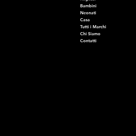
Viale Istria 33, Andria
Bambini
Viale Istria 35, Andria
Neonati
Viale Istria 39, Andria
Casa
Viale Istria 58A, Andria
Tutti i Marchi
Via G. Ceruti 92, Andria
Chi Siamo
Contatti
Di Ruvo Gabriele
P.IVA: 08803590721
C.F: DRVGRL03R07A285K
Link Utili
Social
Domande frequenti
Facebook
Termini e condizioni
Instagram
Informativa sulla privacy
TikTok
Spedizione e Consegna
Whatsapp
Reso e Rimborso
Informativa sui cookie