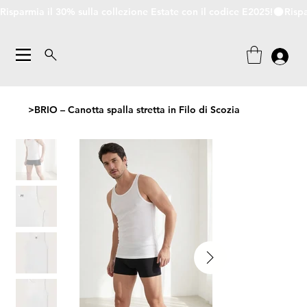
Risparmia il 30% sulla collezione Estate con il codice E2025!
>
BRIO – Canotta spalla stretta in Filo di Scozia