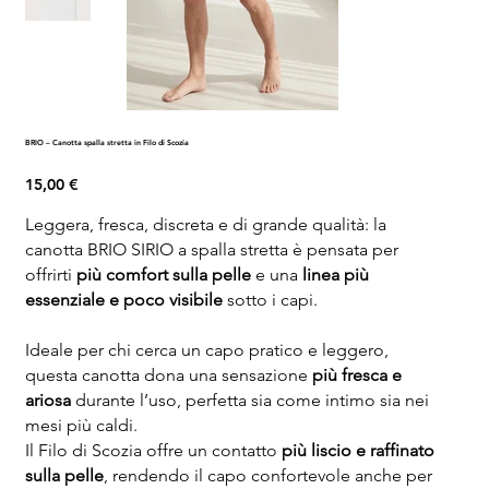
BRIO – Canotta spalla stretta in Filo di Scozia
Prezzo
15,00 €
Leggera, fresca, discreta e di grande qualità: la
canotta BRIO SIRIO a spalla stretta è pensata per
offrirti
più comfort sulla pelle
e una
linea più
essenziale e poco visibile
sotto i capi.
Ideale per chi cerca un capo pratico e leggero,
questa canotta dona una sensazione
più fresca e
ariosa
durante l’uso, perfetta sia come intimo sia nei
mesi più caldi.
Il Filo di Scozia offre un contatto
più liscio e raffinato
sulla pelle
, rendendo il capo confortevole anche per