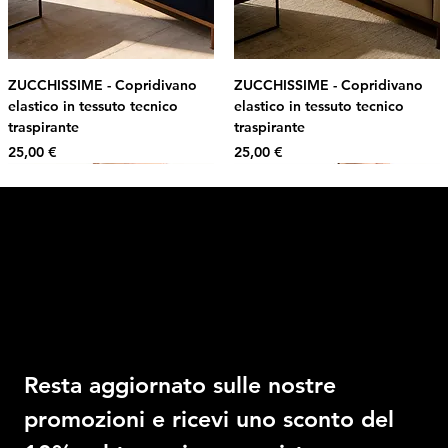
ZUCCHISSIME - Copridivano
ZUCCHISSIME - Copridivano
elastico in tessuto tecnico
elastico in tessuto tecnico
traspirante
traspirante
Prezzo
Prezzo
25,00 €
25,00 €
Intimo DI RUVO
Ricevi il 10% di sconto
Resta aggiornato sulle nostre 
promozioni e ricevi uno sconto del 