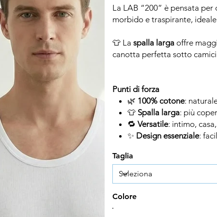
La LAB “200” è pensata per ch
morbido e traspirante, ideale 
👕 La
spalla larga
offre maggio
canotta perfetta sotto camici
Punti di forza
🌿
100% cotone
: natural
👕
Spalla larga
: più coper
🔁
Versatile
: intimo, casa
✨
Design essenziale
: fac
Taglia
Colore