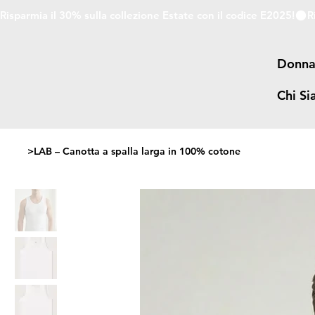
Risparmia il 30% sulla collezione Estate con il codice E2025!
Donn
Chi S
>
LAB – Canotta a spalla larga in 100% cotone