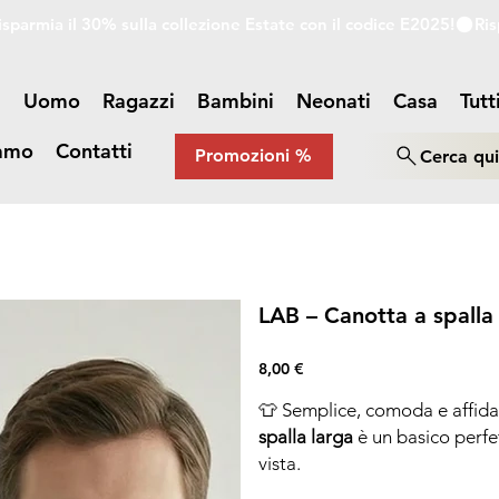
a
Uomo
Ragazzi
Bambini
Neonati
Casa
Tutt
iamo
Contatti
Promozioni %
Cerca qu
LAB – Canotta a spalla
Prezzo
8,00 €
👕 Semplice, comoda e affida
spalla larga
è un basico perfe
vista.