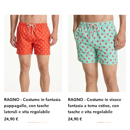
RAGNO - Costume in fantasia
RAGNO - Costume in vivace
pappagallo, con tasche
fantasia a tema estivo, con
laterali e vita regolabile
tasche e vita regolabile
Prezzo
Prezzo
24,90 €
24,90 €