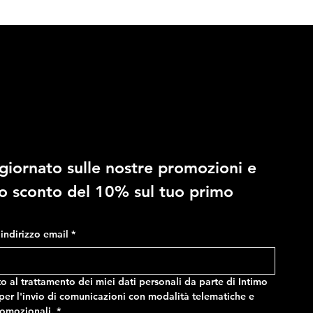
10% di sconto
giornato sulle nostre promozioni e 
RAGNO - Costume in fantasia
RAGNO - Slip regolabile in
no sconto del 10% sul tuo primo 
mimetica, con tasche e vita
microfibra stretch
regolabile
Prezzo
14,90 €
Prezzo
24,90 €
o indirizzo email
*
 al trattamento dei miei dati personali da parte di Intimo 
er l'invio di comunicazioni con modalità telematiche e 
romozionali.
*