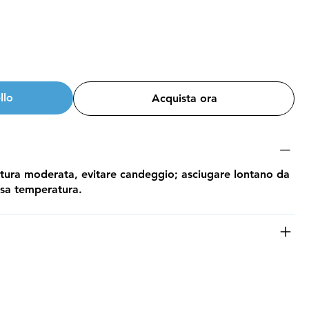
llo
Acquista ora
atura moderata, evitare candeggio; asciugare lontano da
assa temperatura.