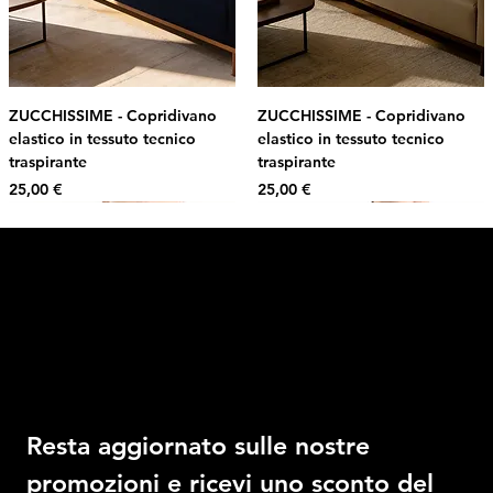
ZUCCHISSIME - Copridivano
ZUCCHISSIME - Copridivano
elastico in tessuto tecnico
elastico in tessuto tecnico
traspirante
traspirante
Prezzo
Prezzo
25,00 €
25,00 €
Intimo DI RUVO
Ricevi il 10% di sconto
Resta aggiornato sulle nostre 
promozioni e ricevi uno sconto del 