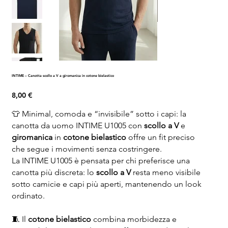
INTIME – Canotta scollo a V a giromanica in cotone bielastico
Prezzo
8,00 €
👕 Minimal, comoda e “invisibile” sotto i capi: la
canotta da uomo INTIME U1005 con
scollo a V
e
giromanica
in
cotone bielastico
offre un fit preciso
che segue i movimenti senza costringere.
La INTIME U1005 è pensata per chi preferisce una
canotta più discreta: lo
scollo a V
resta meno visibile
sotto camicie e capi più aperti, mantenendo un look
ordinato.
🧵 Il
cotone bielastico
combina morbidezza e