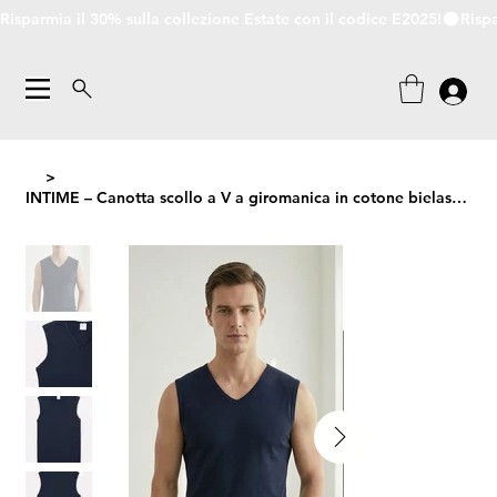
Risparmia il 30% sulla collezione Estate con il codice E2025!
>
INTIME – Canotta scollo a V a giromanica in cotone bielastico