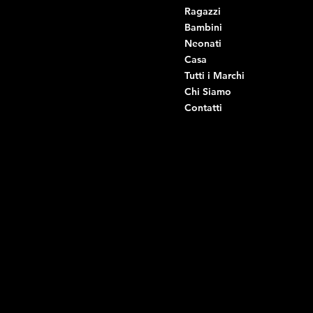
Ragazzi
Viale Istria 33, Andria
Bambini
Viale Istria 35, Andria
Neonati
Viale Istria 39, Andria
Casa
Viale Istria 58A, Andria
Tutti i Marchi
Via G. Ceruti 92, Andria
Chi Siamo
Contatti
Di Ruvo Gabriele
P.IVA: 08803590721
C.F: DRVGRL03R07A285K
Link Utili
Social
Domande frequenti
Facebook
Termini e condizioni
Instagram
Informativa sulla privacy
TikTok
Spedizione e Consegna
Whatsapp
Reso e Rimborso
Informativa sui cookie