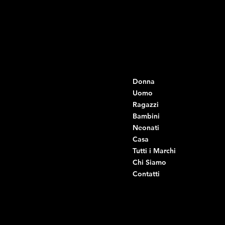
Contatti
Menu
Donna
+39 334 666 6379
info@intimodiruvo.it
Uomo
Ragazzi
Viale Istria 33, Andria
Bambini
Viale Istria 35, Andria
Neonati
Viale Istria 39, Andria
Casa
Viale Istria 58A, Andria
Tutti i Marchi
Via G. Ceruti 92, Andria
Chi Siamo
Contatti
Di Ruvo Gabriele
P.IVA: 08803590721
C.F: DRVGRL03R07A285K