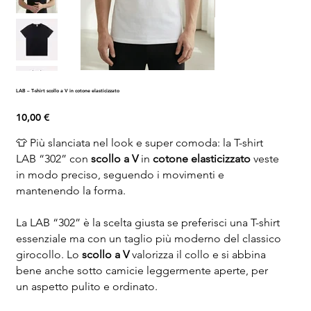
LAB – T-shirt scollo a V in cotone elasticizzato
Prezzo
10,00 €
👕 Più slanciata nel look e super comoda: la T-shirt
LAB “302” con
scollo a V
in
cotone elasticizzato
veste
in modo preciso, seguendo i movimenti e
mantenendo la forma.
La LAB “302” è la scelta giusta se preferisci una T-shirt
essenziale ma con un taglio più moderno del classico
girocollo. Lo
scollo a V
valorizza il collo e si abbina
bene anche sotto camicie leggermente aperte, per
un aspetto pulito e ordinato.