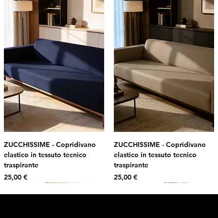
ZUCCHISSIME - Copridivano
ZUCCHISSIME - Copridivano
elastico in tessuto tecnico
elastico in tessuto tecnico
traspirante
traspirante
Prezzo
Prezzo
25,00 €
25,00 €