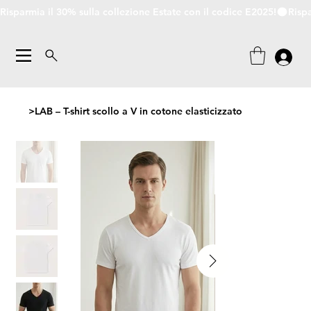
Risparmia il 30% sulla collezione Estate con il codice E2025!
>
LAB – T-shirt scollo a V in cotone elasticizzato