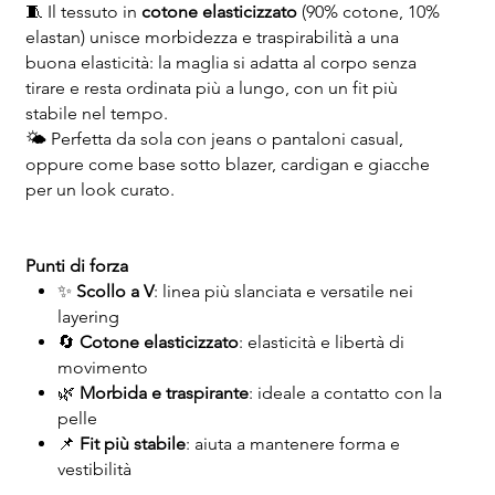
🧵 Il tessuto in
cotone elasticizzato
(90% cotone, 10%
elastan) unisce morbidezza e traspirabilità a una
buona elasticità: la maglia si adatta al corpo senza
tirare e resta ordinata più a lungo, con un fit più
stabile nel tempo.
🌤️ Perfetta da sola con jeans o pantaloni casual,
oppure come base sotto blazer, cardigan e giacche
per un look curato.
Punti di forza
✨
Scollo a V
: linea più slanciata e versatile nei
layering
🔄
Cotone elasticizzato
: elasticità e libertà di
movimento
🌿
Morbida e traspirante
: ideale a contatto con la
pelle
📌
Fit più stabile
: aiuta a mantenere forma e
vestibilità