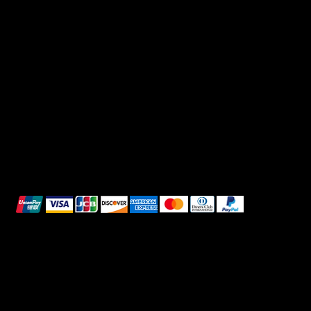
Link Utili
Social
Domande frequenti
Facebook
Termini e condizioni
Instagram
Informativa sulla privacy
TikTok
Spedizione e Consegna
Whatsapp
Reso e Rimborso
Informativa sui cookie
Pagamenti sicuri
Questi metodi di pagamento sono a scopo
illustrativo.
© 2025 Intimo DI RUVO - Tutti i diritti riservati
Powered by G. William Moschetta Web &
Comunicazione