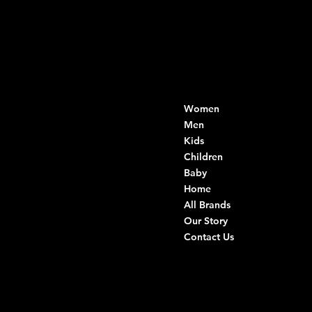
Contacts
Menu
Women
Di Ruvo Gabriele
VAT: 08803590721
Men
Fiscal ID:
Kids
DRVGRL03R07A285K
Children
Baby
Viale Istria 33, Andria
Home
Via G. Ceruti 94/96, Andria
All Brands
Our Story
+39 0883 59 72 51
Contact Us
+39 0883 59 42 25
info@intimodiruvo.com