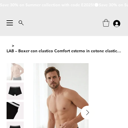
Save 30% on Summer collection with code E2025!
>
LAB – Boxer con elastico Comfort esterno in cotone elasticizzato