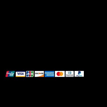
Useful Links
Social
FAQ
Facebook
Terms & Conditions
Instagram
Privacy Policy
TikTok
Shipping Policy
Whatsapp
Refunds & Returns
Cookie Policy
We accept the following payment methods:
All images shown are for illustrative purposes only.
© 2025 Intimo DI RUVO - All rights reserved