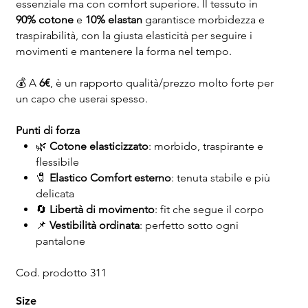
essenziale ma con comfort superiore. Il tessuto in
90% cotone
e
10% elastan
garantisce morbidezza e
traspirabilità, con la giusta elasticità per seguire i
movimenti e mantenere la forma nel tempo.
💰 A
6€
, è un rapporto qualità/prezzo molto forte per
un capo che userai spesso.
Punti di forza
🌿
Cotone elasticizzato
: morbido, traspirante e
flessibile
🧷
Elastico Comfort esterno
: tenuta stabile e più
delicata
🔄
Libertà di movimento
: fit che segue il corpo
📌
Vestibilità ordinata
: perfetto sotto ogni
pantalone
Cod. prodotto 311
Size