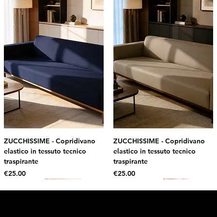
ZUCCHISSIME - Copridivano
ZUCCHISSIME - Copridivano
elastico in tessuto tecnico
elastico in tessuto tecnico
traspirante
traspirante
Price
Price
€25.00
€25.00
Intimo DI RUVO