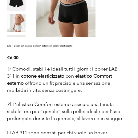
LAB – Boxer con elastico Comfort esterno in cotone elasticizzato
Price
€6.00
✨ Comodi, stabili e ideali tutti i giorni: i boxer LAB
311 in
cotone elasticizzato
con
elastico Comfort
esterno
offrono un fit preciso e una sensazione
morbida in vita, senza costringere.
🧷 L’elastico Comfort esterno assicura una tenuta
stabile, ma più “gentile” sulla pelle: ideale per l’uso
prolungato durante la giornata, al lavoro o in viaggio.
I LAB 311 sono pensati per chi vuole un boxer