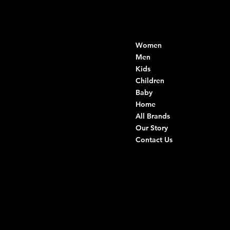
Contacts
Menu
Women
Di Ruvo Gabriele
VAT: 08803590721
Men
Fiscal ID:
Kids
DRVGRL03R07A285K
Children
Baby
Viale Istria 33, Andria
Home
Via G. Ceruti 94/96, Andria
All Brands
Our Story
+39 0883 59 72 51
Contact Us
+39 0883 59 42 25
info@intimodiruvo.com
Useful Links
Social
FAQ
Facebook
Terms & Conditions
Instagram