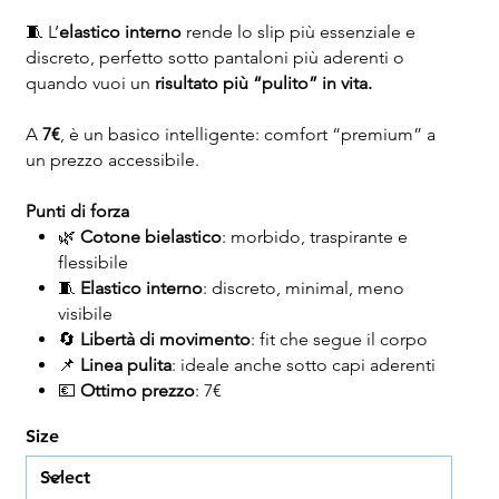
🧵 L’
elastico interno
rende lo slip più essenziale e
discreto, perfetto sotto pantaloni più aderenti o
quando vuoi un
risultato più “pulito” in vita.
A
7€
, è un basico intelligente: comfort “premium” a
un prezzo accessibile.
Punti di forza
🌿
Cotone bielastico
: morbido, traspirante e
flessibile
🧵
Elastico interno
: discreto, minimal, meno
visibile
🔄
Libertà di movimento
: fit che segue il corpo
📌
Linea pulita
: ideale anche sotto capi aderenti
💶
Ottimo prezzo
: 7€
Size