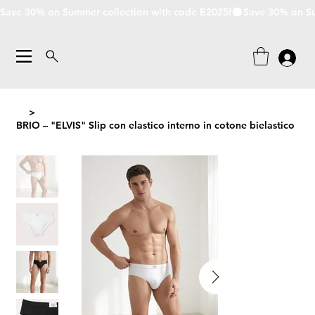
Save 30% on Summer collection with code E2025!
>
BRIO – "ELVIS" Slip con elastico interno in cotone bielastico