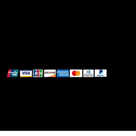
Privacy Policy
TikTok
Shipping Policy
Whatsapp
Refunds & Returns
Cookie Policy
We accept the following payment methods:
All images shown are for illustrative purposes only.
© 2025 Intimo DI RUVO - All rights reserved