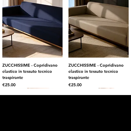
ZUCCHISSIME - Copridivano
ZUCCHISSIME - Copridivano
elastico in tessuto tecnico
elastico in tessuto tecnico
traspirante
traspirante
Price
Price
€25.00
€25.00
Intimo DI RUVO