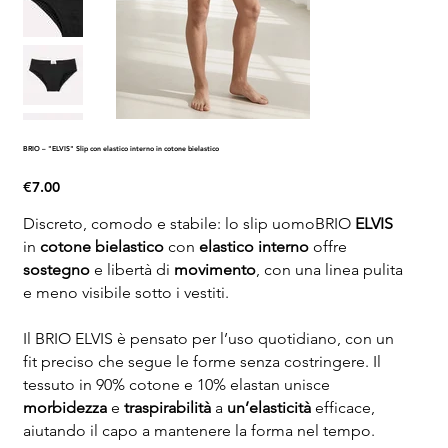
BRIO – "ELVIS" Slip con elastico interno in cotone bielastico
Price
€7.00
Discreto, comodo e stabile: lo slip uomoBRIO
ELVIS
in
cotone bielastico
con
elastico interno
offre
sostegno
e libertà di
movimento
, con una linea pulita
e meno visibile sotto i vestiti.
Il BRIO ELVIS è pensato per l’uso quotidiano, con un
fit preciso che segue le forme senza costringere. Il
tessuto in 90% cotone e 10% elastan unisce
morbidezza
e
traspirabilità
a
un’elasticità
efficace,
aiutando il capo a mantenere la forma nel tempo.