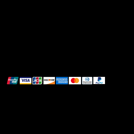
Terms & Conditions
Instagram
Privacy Policy
TikTok
Shipping Policy
Whatsapp
Refunds & Returns
Cookie Policy
We accept the following payment methods:
All images shown are for illustrative purposes only.
© 2025 Intimo DI RUVO - All rights reserved