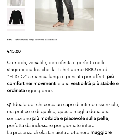
BRIO – T-shirt manica lunga in cotone elasticizzato
Price
€15.00
Comoda, versatile, ben rifinita e perfetta nelle
stagioni più fresche: la T-shirt uomo BRIO mod.
"ELIGIO" a manica lunga è pensata per offrirti
più
comfort nei movimenti
e una
vestibilità più stabile e
ordinata
ogni giorno.
🌿 Ideale per chi cerca un capo di intimo essenziale,
ma pratico e di qualità, questa maglia dona una
sensazione
più morbida e piacevole sulla pelle
,
perfetta da indossare per giornate intere.
La presenza di elastan aiuta a ottenere
maggiore