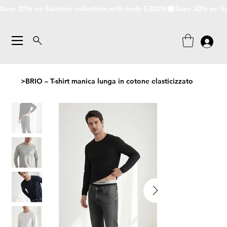
Save 30% on Summer collection with code E2025!
>
BRIO – T-shirt manica lunga in cotone elasticizzato