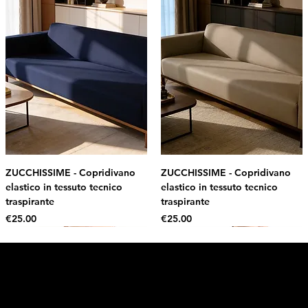
ZUCCHISSIME - Copridivano
ZUCCHISSIME - Copridivano
elastico in tessuto tecnico
elastico in tessuto tecnico
traspirante
traspirante
Price
Price
€25.00
€25.00
Intimo DI RUVO