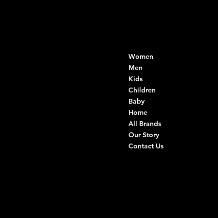
Contacts
Menu
Women
Di Ruvo Gabriele
VAT: 08803590721
Men
Fiscal ID:
Kids
DRVGRL03R07A285K
Children
Baby
Viale Istria 33, Andria
Home
Via G. Ceruti 94/96, Andria
All Brands
Our Story
+39 0883 59 72 51
Contact Us
+39 0883 59 42 25
info@intimodiruvo.com
Useful Links
Social
FAQ
Facebook