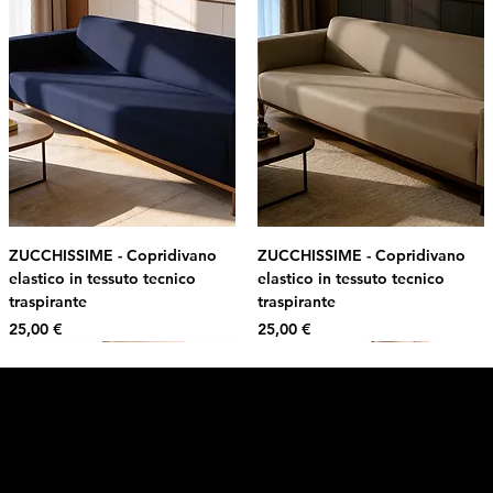
ZUCCHISSIME - Copridivano
ZUCCHISSIME - Copridivano
elastico in tessuto tecnico
elastico in tessuto tecnico
traspirante
traspirante
Prezzo
Prezzo
25,00 €
25,00 €
Intimo DI RUVO