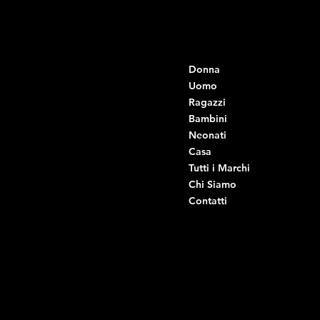
Contatti
Menu
Donna
+39 334 666 6379
info@intimodiruvo.it
Uomo
Ragazzi
Viale Istria 33, Andria
Bambini
Viale Istria 35, Andria
Neonati
Viale Istria 39, Andria
Casa
Viale Istria 58A, Andria
Tutti i Marchi
Via G. Ceruti 92, Andria
Chi Siamo
Contatti
Di Ruvo Gabriele
P.IVA: 08803590721
C.F: DRVGRL03R07A285K
Link Utili
Social
Domande frequenti
Facebook
Termini e condizioni
Instagram