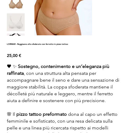
LORMAR - Reggiseno alto sfoderato con ferretto in pizzo tattoo
Prezzo
25,00 €
🖤 ✨
Sostegno, contenimento e un’eleganza più
raffinata
, con una struttura alta pensata per
accompagnare bene il seno e dare una sensazione di
maggiore stabilità. La coppa sfoderata mantiene il
décolleté più naturale e leggero, mentre il ferretto
aiuta a definire e sostenere con più precisione.
🌸 Il
pizzo tattoo preformato
dona al capo un effetto
femminile e sofisticato, con una resa delicata sulla
pelle e una linea più ricercata rispetto ai modelli