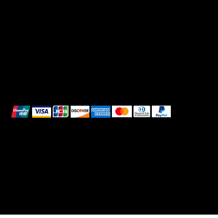
Informativa sulla privacy
TikTok
Spedizione e Consegna
Whatsapp
Reso e Rimborso
Informativa sui cookie
Pagamenti sicuri
Questi metodi di pagamento sono a scopo
illustrativo.
© 2025 Intimo DI RUVO - Tutti i diritti riservati
Powered by G. William Moschetta Web &
Comunicazione