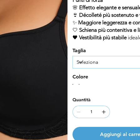
🌸
Effetto elegante e sensual
👙
Décolleté più sostenuto e 
✨
Maggiore leggerezza e co
🤍
Schiena più contenitiva e l
🖤
Vestibilità più stabile
ideal
Taglia
Colore
Quantità
Aggiungi al carre