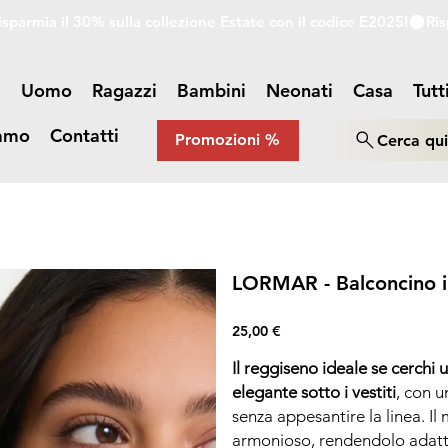
a
Uomo
Ragazzi
Bambini
Neonati
Casa
Tutt
iamo
Contatti
Promozioni %
Cerca qu
LORMAR - Balconcino im
Prezzo
25,00 €
Il reggiseno ideale se cerchi 
elegante sotto i vestiti
, con u
senza appesantire la linea. Il
armonioso, rendendolo adatto 