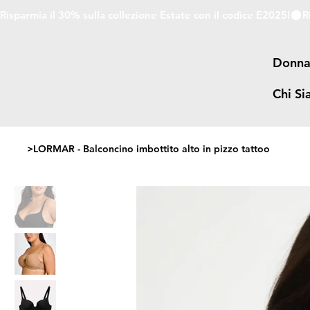
Risparmia il 30% sulla collezione Estate con il codice E2025!
Donn
Chi S
>
LORMAR - Balconcino imbottito alto in pizzo tattoo