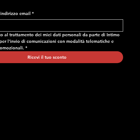
regolabile
Prezzo
14,90 €
Prezzo
24,90 €
o indirizzo email
*
 al trattamento dei miei dati personali da parte di Intimo 
er l'invio di comunicazioni con modalità telematiche e 
romozionali.
*
Ricevi il tuo sconto