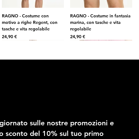
RAGNO - Costume con
RAGNO - Costume in fantasia
motivo a righe Regent, con
marina, con tasche e vita
tasche e vita regolabile
regolabile
Prezzo
Prezzo
24,90 €
24,90 €
10% di sconto
giornato sulle nostre promozioni e 
RAGNO - Costume in fantasia
RAGNO - Slip regolabile in
no sconto del 10% sul tuo primo 
mimetica, con tasche e vita
microfibra stretch