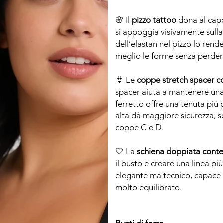
🌸 Il
pizzo tattoo
dona al capo
si appoggia visivamente sulla
dell’elastan nel pizzo lo rende
meglio le forme senza perder
👙 Le
coppe stretch spacer co
spacer aiuta a mantenere una
ferretto offre una tenuta più 
alta dà maggiore sicurezza, so
coppe C e D.
🤍 La
schiena doppiata conten
il busto e creare una linea più
elegante ma tecnico, capace 
molto equilibrato.
Punti di forza