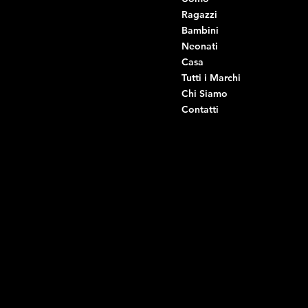
Ragazzi
Viale Istria 33, Andria
Bambini
Viale Istria 35, Andria
Neonati
Viale Istria 39, Andria
Casa
Viale Istria 58A, Andria
Tutti i Marchi
Via G. Ceruti 92, Andria
Chi Siamo
Contatti
Di Ruvo Gabriele
P.IVA: 08803590721
C.F: DRVGRL03R07A285K
Link Utili
Social
Domande frequenti
Facebook
Termini e condizioni
Instagram
Informativa sulla privacy
TikTok
Spedizione e Consegna
Whatsapp
Reso e Rimborso
Informativa sui cookie