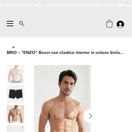
Risparmia il 30% sulla collezione Estate con il codice E2025!
>
BRIO – "ENZO" Boxer con elastico interno in cotone bielastico