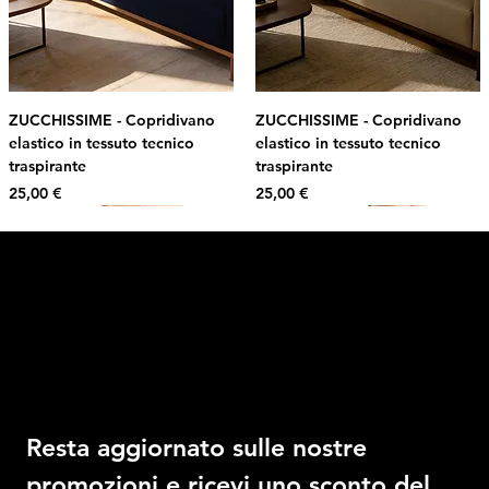
ZUCCHISSIME - Copridivano
ZUCCHISSIME - Copridivano
elastico in tessuto tecnico
elastico in tessuto tecnico
traspirante
traspirante
Prezzo
Prezzo
25,00 €
25,00 €
Intimo DI RUVO
Ricevi il 10% di sconto
Resta aggiornato sulle nostre 
promozioni e ricevi uno sconto del 