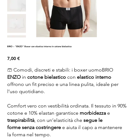
BRIO – "ENZO" Boxer con elastico interno in cotone bielastico
Prezzo
7,00 €
🩳 Comodi, discreti e stabili: i boxer uomoBRIO
ENZO
in
cotone bielastico
con
elastico interno
offrono un fit preciso e una linea pulita, ideale per
l’uso quotidiano.
Comfort vero con vestibilità ordinata. Il tessuto in 90%
cotone e 10% elastan garantisce
morbidezza
e
traspirabilità
, con un’elasticità che
segue le
forme senza costringere
e aiuta il capo a mantenere
la forma nel tempo.