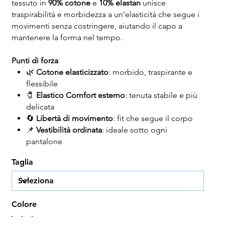
tessuto in
90% cotone
e
10% elastan
unisce
traspirabilità e morbidezza a un’elasticità che segue i
movimenti senza costringere, aiutando il capo a
mantenere la forma nel tempo.
Punti di forza
🌿
Cotone elasticizzato
: morbido, traspirante e
flessibile
🧷
Elastico Comfort esterno
: tenuta stabile e più
delicata
🔄
Libertà di movimento
: fit che segue il corpo
📌
Vestibilità ordinata
: ideale sotto ogni
pantalone
Taglia
Colore