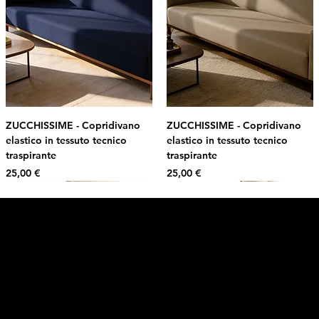
ZUCCHISSIME - Copridivano
ZUCCHISSIME - Copridivano
elastico in tessuto tecnico
elastico in tessuto tecnico
traspirante
traspirante
Prezzo
Prezzo
25,00 €
25,00 €
Intimo DI RUVO
Ricevi il 10% di sconto