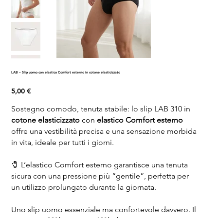
LAB – Slip uomo con elastico Comfort esterno in cotone elasticizzato
Prezzo
5,00 €
Sostegno comodo, tenuta stabile: lo slip LAB 310 in
cotone elasticizzato
con
elastico Comfort esterno
offre una vestibilità precisa e una sensazione morbida
in vita, ideale per tutti i giorni.
🧷 L’elastico Comfort esterno garantisce una tenuta
sicura con una pressione più “gentile”, perfetta per
un utilizzo prolungato durante la giornata.
Uno slip uomo essenziale ma confortevole davvero. Il