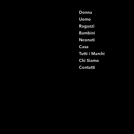
Contatti
Menu
Donna
+39 334 666 6379
info@intimodiruvo.it
Uomo
Ragazzi
Viale Istria 33, Andria
Bambini
Viale Istria 35, Andria
Neonati
Viale Istria 39, Andria
Casa
Viale Istria 58A, Andria
Tutti i Marchi
Via G. Ceruti 92, Andria
Chi Siamo
Contatti
Di Ruvo Gabriele
P.IVA: 08803590721
C.F: DRVGRL03R07A285K
Link Utili
Social
Domande frequenti
Facebook
Termini e condizioni
Instagram
Informativa sulla privacy
TikTok
Spedizione e Consegna
Whatsapp