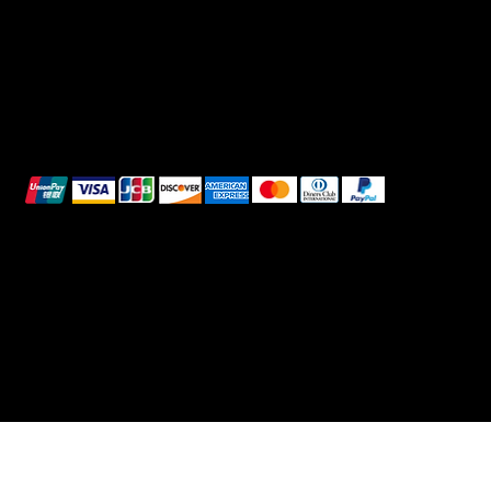
Reso e Rimborso
Informativa sui cookie
Pagamenti sicuri
Questi metodi di pagamento sono a scopo
illustrativo.
© 2025 Intimo DI RUVO - Tutti i diritti riservati
Powered by G. William Moschetta Web &
Comunicazione