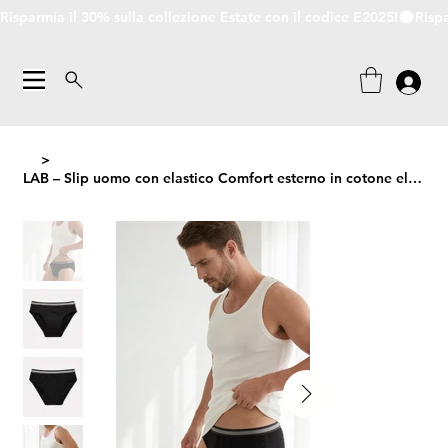
Risparmia il 30% sulla collezione Estate con il codice E2025!
>
LAB – Slip uomo con elastico Comfort esterno in cotone elasticizzato