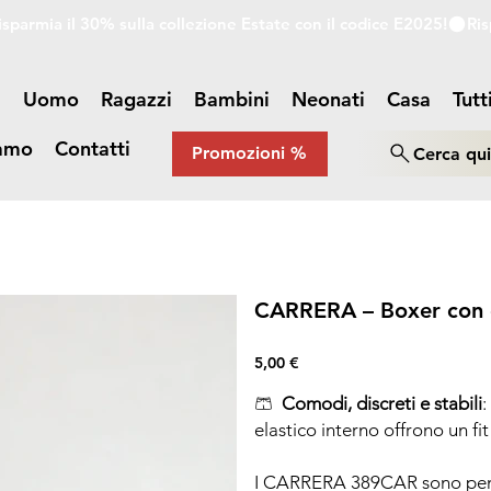
a
Uomo
Ragazzi
Bambini
Neonati
Casa
Tutt
iamo
Contatti
Promozioni %
Cerca qu
CARRERA – Boxer con el
Prezzo
5,00 €
🩳
Comodi, discreti e stabili
elastico interno offrono un fit
I CARRERA 389CAR sono pensat