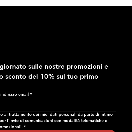
10% di sconto
giornato sulle nostre promozioni e 
RAGNO - Costume in fantasia
RAGNO - Slip regolabile in
no sconto del 10% sul tuo primo 
mimetica, con tasche e vita
microfibra stretch
regolabile
Prezzo
14,90 €
Prezzo
24,90 €
o indirizzo email
*
 al trattamento dei miei dati personali da parte di Intimo 
er l'invio di comunicazioni con modalità telematiche e 
romozionali.
*