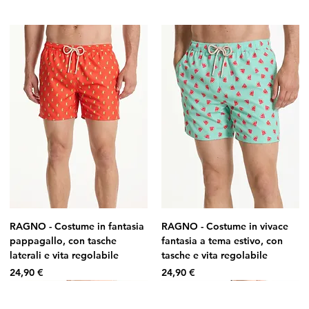
RAGNO - Costume in fantasia
RAGNO - Costume in vivace
pappagallo, con tasche
fantasia a tema estivo, con
laterali e vita regolabile
tasche e vita regolabile
Prezzo
Prezzo
24,90 €
24,90 €