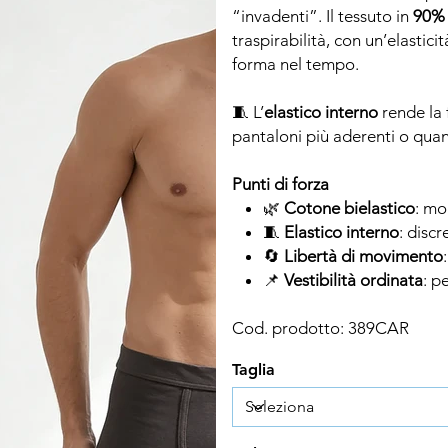
“invadenti”. Il tessuto in
90%
traspirabilità, con un’elastic
forma nel tempo.
🧵 L’
elastico interno
rende la 
pantaloni più aderenti o quand
Punti di forza
🌿
Cotone bielastico
: mo
🧵
Elastico interno
: discr
🔄
Libertà di movimento
📌
Vestibilità ordinata
: p
Cod. prodotto: 389CAR
Taglia