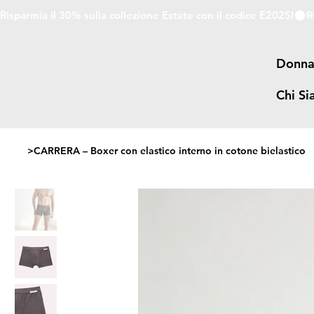
Risparmia il 30% sulla collezione Estate con il codice E2025!
Donn
Chi S
>
CARRERA – Boxer con elastico interno in cotone bielastico