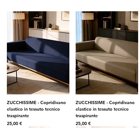
ZUCCHISSIME - Copridivano
ZUCCHISSIME - Copridivano
elastico in tessuto tecnico
elastico in tessuto tecnico
traspirante
traspirante
Prezzo
Prezzo
25,00 €
25,00 €