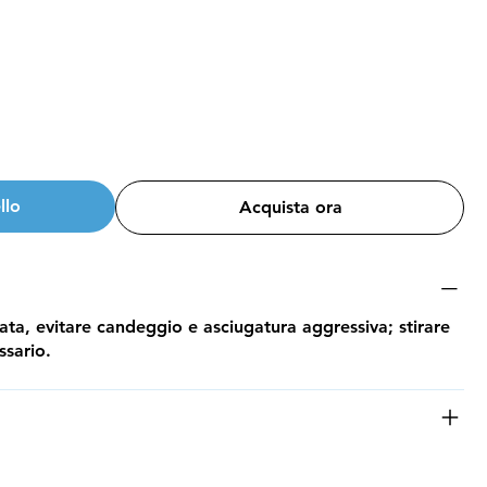
llo
Acquista ora
a, evitare candeggio e asciugatura aggressiva; stirare
ssario.