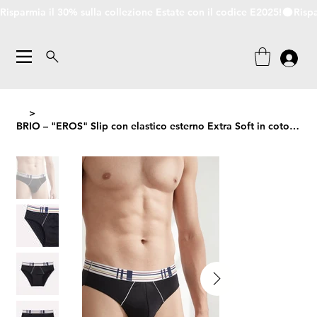
Risparmia il 30% sulla collezione Estate con il codice E2025!
>
BRIO – "EROS" Slip con elastico esterno Extra Soft in cotone bielastico