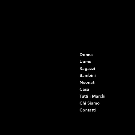
Contatti
Menu
Donna
+39 334 666 6379
info@intimodiruvo.it
Uomo
Ragazzi
Viale Istria 33, Andria
Bambini
Viale Istria 35, Andria
Neonati
Viale Istria 39, Andria
Casa
Viale Istria 58A, Andria
Tutti i Marchi
Via G. Ceruti 92, Andria
Chi Siamo
Contatti
Di Ruvo Gabriele
P.IVA: 08803590721
C.F: DRVGRL03R07A285K