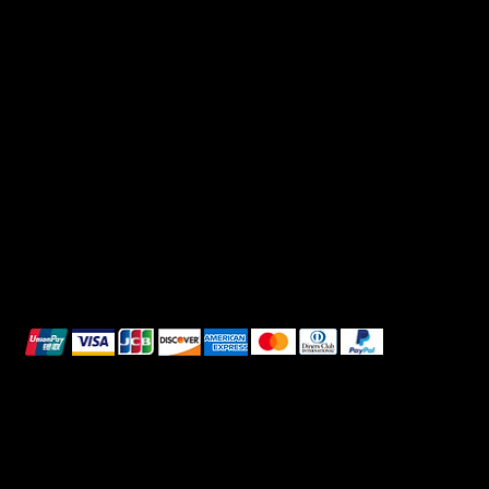
Link Utili
Social
Domande frequenti
Facebook
Termini e condizioni
Instagram
Informativa sulla privacy
TikTok
Spedizione e Consegna
Whatsapp
Reso e Rimborso
Informativa sui cookie
Pagamenti sicuri
Questi metodi di pagamento sono a scopo
illustrativo.
© 2025 Intimo DI RUVO - Tutti i diritti riservati
Powered by G. William Moschetta Web &