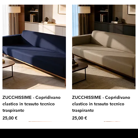
ZUCCHISSIME - Copridivano
ZUCCHISSIME - Copridivano
elastico in tessuto tecnico
elastico in tessuto tecnico
traspirante
traspirante
Prezzo
Prezzo
25,00 €
25,00 €