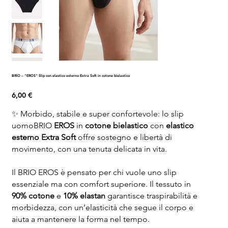
BRIO – "EROS" Slip con elastico esterno Extra Soft in cotone bielastico
Prezzo
6,00 €
✨ Morbido, stabile e super confortevole: lo slip
uomoBRIO
EROS
in
cotone bielastico
con
elastico
esterno Extra Soft
offre sostegno e libertà di
movimento, con una tenuta delicata in vita.
Il BRIO EROS è pensato per chi vuole uno slip
essenziale ma con comfort superiore. Il tessuto in
90% cotone
e
10% elastan
garantisce traspirabilità e
morbidezza, con un’elasticità che segue il corpo e
aiuta a mantenere la forma nel tempo.