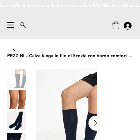
Save 30% on Summer collection with code E2025!
>
PEZZINI – Calza lunga in filo di Scozia con bordo comfort e cucitura piatta