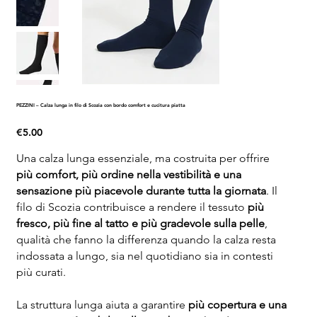
PEZZINI – Calza lunga in filo di Scozia con bordo comfort e cucitura piatta
Price
€5.00
Una calza lunga essenziale, ma costruita per offrire
più comfort, più ordine nella vestibilità e una
sensazione più piacevole durante tutta la giornata
. Il
filo di Scozia contribuisce a rendere il tessuto
più
fresco, più fine al tatto e più gradevole sulla pelle
,
qualità che fanno la differenza quando la calza resta
indossata a lungo, sia nel quotidiano sia in contesti
più curati.
La struttura lunga aiuta a garantire
più copertura e una