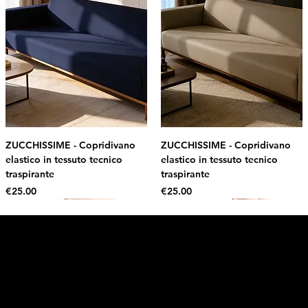
ZUCCHISSIME - Copridivano
ZUCCHISSIME - Copridivano
elastico in tessuto tecnico
elastico in tessuto tecnico
traspirante
traspirante
Price
Price
€25.00
€25.00
Intimo DI RUVO
Get 10% OFF