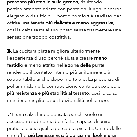
presenza più stabile sulla gamba
, risultando
particolarmente adatta con pantaloni lunghi e scarpe
eleganti o da ufficio. Il bordo comfort è studiato per
offrire
una tenuta più delicata e meno aggressiva
,
così la calza resta al suo posto senza trasmettere una
sensazione troppo costrittiva.
🧵 La cucitura piatta migliora ulteriormente
l’esperienza d’uso perché aiuta a creare
meno
fastidio e meno attrito nella zona della punta
,
rendendo il contatto interno più uniforme e più
sopportabile anche dopo molte ore. La presenza di
poliammide nella composizione contribuisce a dare
più resistenza e più stabilità al tessuto
, così la calza
mantiene meglio la sua funzionalità nel tempo.
📌È una calza lunga pensata per chi vuole un
accessorio sobrio ma ben fatto, capace di unire
praticità e una qualità percepita più alta. Un modello
che offre
più benessere, più pulizia nel look e una