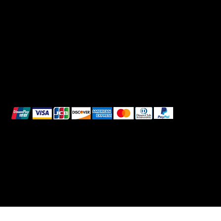
Shipping Policy
Whatsapp
Refunds & Returns
Cookie Policy
We accept the following payment methods:
All images shown are for illustrative purposes only.
© 2025 Intimo DI RUVO - All rights reserved