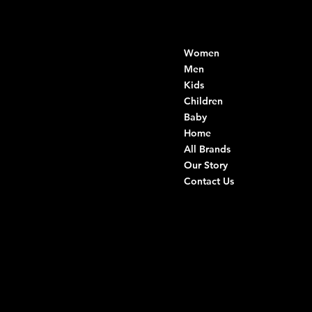
Contacts
Menu
Women
Di Ruvo Gabriele
VAT: 08803590721
Men
Fiscal ID:
Kids
DRVGRL03R07A285K
Children
Baby
Viale Istria 33, Andria
Home
Via G. Ceruti 94/96, Andria
All Brands
Our Story
+39 0883 59 72 51
Contact Us
+39 0883 59 42 25
info@intimodiruvo.com
Useful Links
Social
FAQ
Facebook
Terms & Conditions
Instagram
Privacy Policy
TikTok