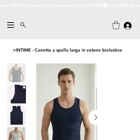
Save 30% on Summer collection with code E2025!
>
INTIME - Canotta a spalla larga in cotone bielastico