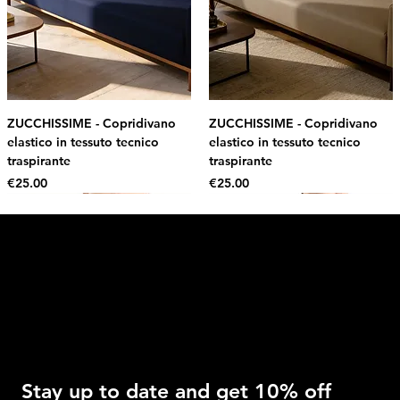
ZUCCHISSIME - Copridivano
ZUCCHISSIME - Copridivano
elastico in tessuto tecnico
elastico in tessuto tecnico
traspirante
traspirante
Price
Price
€25.00
€25.00
Intimo DI RUVO
Get 10% OFF
Stay up to date and get 10% off 