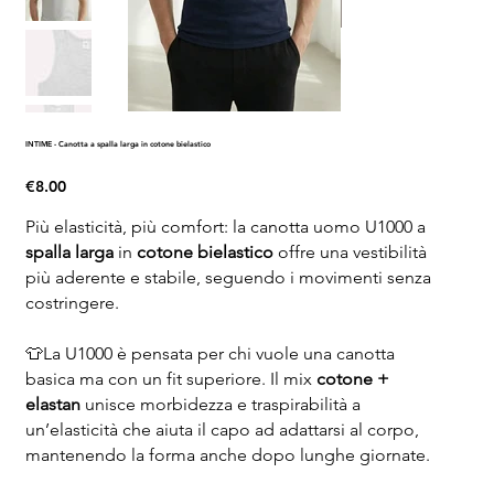
INTIME - Canotta a spalla larga in cotone bielastico
Price
€8.00
Più elasticità, più comfort: la canotta uomo U1000 a
spalla larga
in
cotone bielastico
offre una vestibilità
più aderente e stabile, seguendo i movimenti senza
costringere.
👕La U1000 è pensata per chi vuole una canotta
basica ma con un fit superiore. Il mix
cotone +
elastan
unisce morbidezza e traspirabilità a
un’elasticità che aiuta il capo ad adattarsi al corpo,
mantenendo la forma anche dopo lunghe giornate.