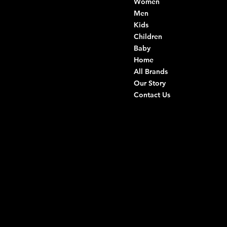
Women
Di Ruvo Gabriele
VAT: 08803590721
Men
Fiscal ID:
Kids
DRVGRL03R07A285K
Children
Baby
Viale Istria 33, Andria
Home
Via G. Ceruti 94/96, Andria
All Brands
Our Story
+39 0883 59 72 51
Contact Us
+39 0883 59 42 25
info@intimodiruvo.com
Useful Links
Social
FAQ
Facebook
Terms & Conditions
Instagram
Privacy Policy
TikTok
Shipping Policy
Whatsapp
Refunds & Returns
Cookie Policy