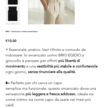
BRIO – Smanicato in cotone elasticizzato
Price
€10.00
⚡ Essenziale, pratico, ben rifinito e comodo da
indossare: lo smanicato uomo BRIO EGIDIO a
girocollo è pensato per offrirti
più libertà di
movimento
e una
vestibilità più stabile e confortevole
ogni giorno,
senza rinunciare alla qualità.
🌬️ Perfetto per chi cerca un capo
semplice ma funzionale, questo smanicato dona una
sensazione
più leggera e fresca addosso
, ideale sia
come intimo sia come capo da usare nei mesi più
caldi.