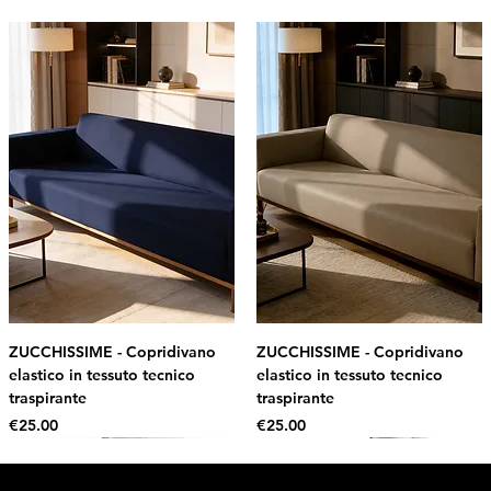
ZUCCHISSIME - Copridivano
ZUCCHISSIME - Copridivano
elastico in tessuto tecnico
elastico in tessuto tecnico
traspirante
traspirante
Price
Price
€25.00
€25.00