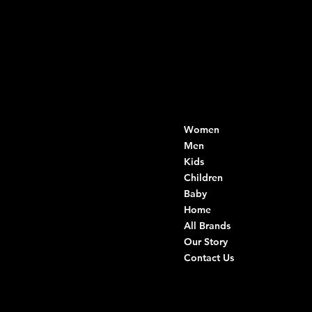
Contacts
Menu
Women
Di Ruvo Gabriele
VAT: 08803590721
Men
Fiscal ID:
Kids
DRVGRL03R07A285K
Children
Baby
Viale Istria 33, Andria
Home
Via G. Ceruti 94/96, Andria
All Brands
Our Story
+39 0883 59 72 51
Contact Us
+39 0883 59 42 25
info@intimodiruvo.com