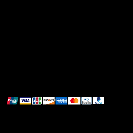
Useful Links
Social
FAQ
Facebook
Terms & Conditions
Instagram
Privacy Policy
TikTok
Shipping Policy
Whatsapp
Refunds & Returns
Cookie Policy
We accept the following payment methods:
All images shown are for illustrative purposes only.
© 2025 Intimo DI RUVO - All rights reserved