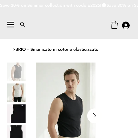
Save 30% on Summer collection with code E2025!
>
BRIO – Smanicato in cotone elasticizzato