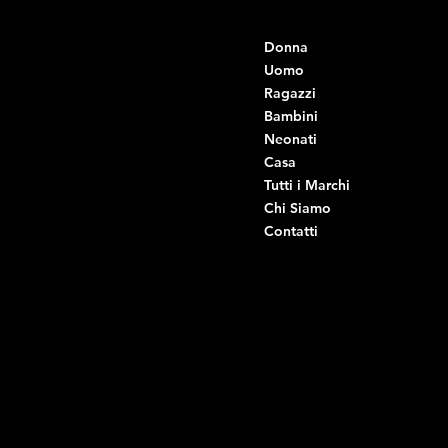
Contatti
Menu
Donna
+39 334 666 6379
info@intimodiruvo.it
Uomo
Ragazzi
Viale Istria 33, Andria
Bambini
Viale Istria 35, Andria
Neonati
Viale Istria 39, Andria
Casa
Viale Istria 58A, Andria
Tutti i Marchi
Via G. Ceruti 92, Andria
Chi Siamo
Contatti
Di Ruvo Gabriele
P.IVA: 08803590721
C.F: DRVGRL03R07A285K
Link Utili
Social
Domande frequenti
Facebook
Termini e condizioni
Instagram
Informativa sulla privacy
TikTok
Spedizione e Consegna
Whatsapp