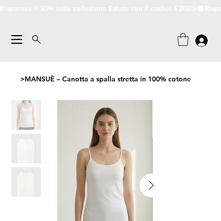
Risparmia il 30% sulla collezione Estate con il codice E2025!
>
MANSUÈ – Canotta a spalla stretta in 100% cotone