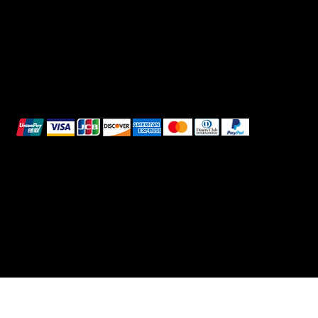
Reso e Rimborso
Informativa sui cookie
Pagamenti sicuri
Questi metodi di pagamento sono a scopo
illustrativo.
© 2025 Intimo DI RUVO - Tutti i diritti riservati
Powered by G. William Moschetta Web &
Comunicazione