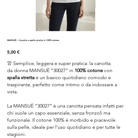
MANSUÈ – Canotta a spalla stretta in 100% cotone
Prezzo
5,00 €
👚 Semplice, leggera e super pratica: la canotta
da donna MANSUÈ “30027” in
100% cotone
con
spalla stretta
è un basico quotidiano comodo e
traspirante, perfetto come intimo o da indossare a
vista.
La MANSUÈ “30027” è una canotta pensata infatti per
chi vuole un capo essenziale, senza fronzoli ma
funzionale. Il cotone 100% è morbido e piacevole
sulla pelle, ideale per l’uso quotidiano e per tutte le
stagioni.