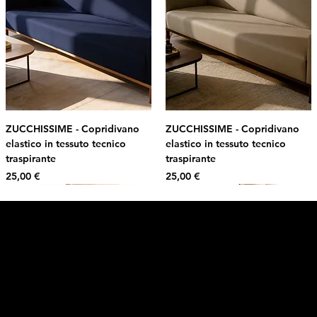
ZUCCHISSIME - Copridivano
ZUCCHISSIME - Copridivano
elastico in tessuto tecnico
elastico in tessuto tecnico
traspirante
traspirante
Prezzo
Prezzo
25,00 €
25,00 €
Intimo DI RUVO
Ricevi il 10% di sconto