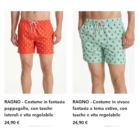
RAGNO - Costume in fantasia
RAGNO - Costume in vivace
pappagallo, con tasche
fantasia a tema estivo, con
laterali e vita regolabile
tasche e vita regolabile
Prezzo
Prezzo
24,90 €
24,90 €