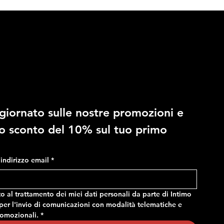
10% di sconto
giornato sulle nostre promozioni e 
RAGNO - Costume in fantasia
RAGNO - Slip regolabile in
no sconto del 10% sul tuo primo 
mimetica, con tasche e vita
microfibra stretch
regolabile
Prezzo
14,90 €
Prezzo
24,90 €
o indirizzo email
*
 al trattamento dei miei dati personali da parte di Intimo 
er l'invio di comunicazioni con modalità telematiche e 
romozionali.
*