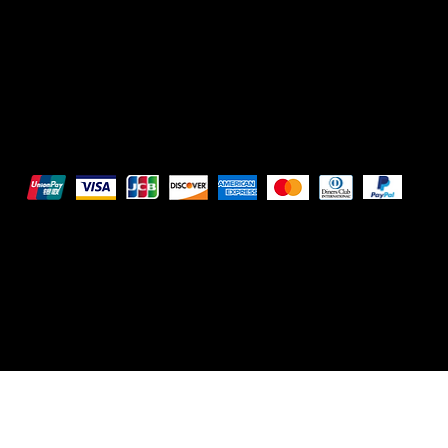
DRVGRL03R07A285K
Pagamenti sicuri
Questi metodi di pagamento sono a scopo illustrativo.
© 2025 Intimo DI RUVO - Tutti i diritti riservati
Powered by G. William Moschetta Web & Comunicazio