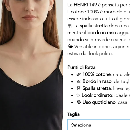
La HENRI 149 è pensata per 
Il cotone 100% è morbido e tr
essere indossato tutto il gior
🎀 La
spalla stretta
dona una l
mentre il
bordo in raso
aggiu
quando si intravede o viene i
🌤️ Versatile in ogni stagion
estiva dal look pulito.
Punti di forza
🌿
100% cotone
: natural
🎀
Bordo in raso
: dettag
👗
Spalla stretta
: linea l
✨
Look ordinato
: ideale
🔁
Uso quotidiano
: casa,
Taglia