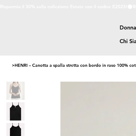
Risparmia il 30% sulla collezione Estate con il codice E2025!
Donn
Chi S
>
HENRI – Canotta a spalla stretta con bordo in raso 100% co