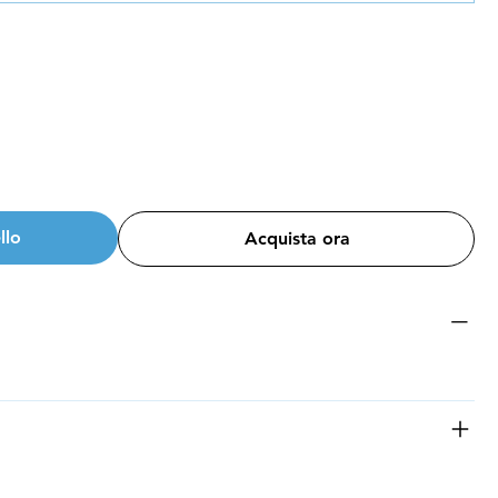
llo
Acquista ora