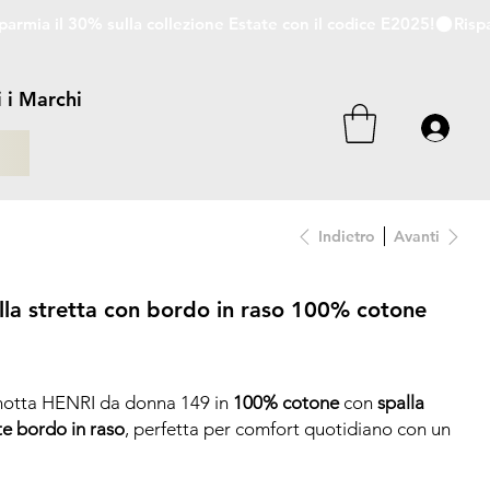
i i Marchi
i
Indietro
Avanti
la stretta con bordo in raso 100% cotone
canotta HENRI da donna 149 in
100% cotone
con
spalla
te
bordo in raso
, perfetta per comfort quotidiano con un