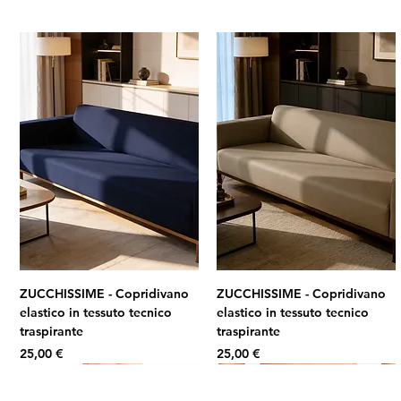
ZUCCHISSIME - Copridivano
ZUCCHISSIME - Copridivano
elastico in tessuto tecnico
elastico in tessuto tecnico
traspirante
traspirante
Prezzo
Prezzo
25,00 €
25,00 €