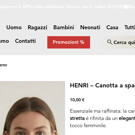
a
Uomo
Ragazzi
Bambini
Neonati
Casa
Tutt
iamo
Contatti
Promozioni %
Cerca qu
tone
HENRI – Canotta a spal
Prezzo
10,00 €
Essenziale ma raffinata: la 
stretta
è rifinita da un
elegan
tocco femminile.