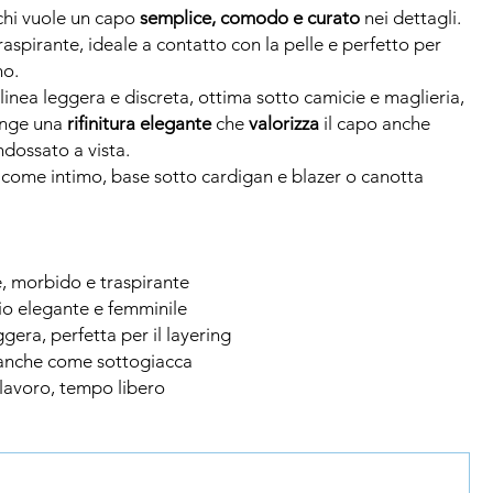
chi vuole un capo
semplice, comodo e curato
nei dettagli.
aspirante, ideale a contatto con la pelle e perfetto per
no.
inea leggera e discreta, ottima sotto camicie e maglieria,
nge una
rifinitura
elegante
che
valorizza
il capo anche
ndossato a vista.
e: come intimo, base sotto cardigan e blazer o canotta
e, morbido e traspirante
lio elegante e femminile
eggera, perfetta per il layering
 anche come sottogiacca
 lavoro, tempo libero