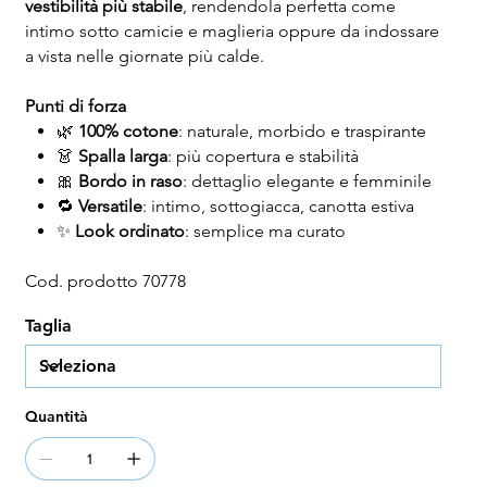
vestibilità più stabile
, rendendola perfetta come
intimo sotto camicie e maglieria oppure da indossare
a vista nelle giornate più calde.
Punti di forza
🌿
100% cotone
: naturale, morbido e traspirante
👗
Spalla larga
: più copertura e stabilità
🎀
Bordo in raso
: dettaglio elegante e femminile
🔁
Versatile
: intimo, sottogiacca, canotta estiva
✨
Look ordinato
: semplice ma curato
Cod. prodotto 70778
Taglia
Quantità