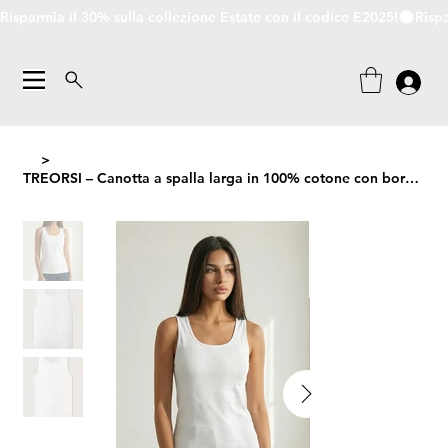
Risparmia il 30% sulla collezione Estate con il codice E2025!
>
TREORSI – Canotta a spalla larga in 100% cotone con bordo in raso