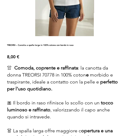
TREORSI – Canotta a spalla larga in 100% cotone con bordo in raso
Prezzo
8,00 €
👚
Comoda, coprente e raffinata
: la canotta da
donna TREORSI 70778 in 100% coton
e
morbido e
traspirante, ideale a contatto con la pelle e
perfetto
per l’uso quotidiano.
🎀 Il bordo in raso rifinisce lo scollo con un
tocco
luminoso e raffinato
, valorizzando il capo anche
quando si intravede.
👗 La spalla larga offre maggiore c
opertura e una