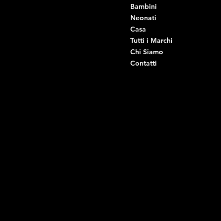
Viale Istria 33, Andria
Bambini
Viale Istria 35, Andria
Neonati
Viale Istria 39, Andria
Casa
Viale Istria 58A, Andria
Tutti i Marchi
Via G. Ceruti 92, Andria
Chi Siamo
Contatti
Di Ruvo Gabriele
P.IVA: 08803590721
C.F: DRVGRL03R07A285K
Link Utili
Social
Domande frequenti
Facebook
Termini e condizioni
Instagram
Informativa sulla privacy
TikTok
Spedizione e Consegna
Whatsapp
Reso e Rimborso
Informativa sui cookie