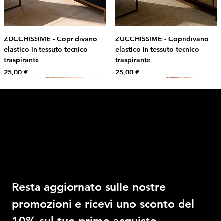
ZUCCHISSIME - Copridivano
ZUCCHISSIME - Copridivano
elastico in tessuto tecnico
elastico in tessuto tecnico
traspirante
traspirante
Prezzo
Prezzo
25,00 €
25,00 €
Intimo DI RUVO
Ricevi il 10% di sconto
Resta aggiornato sulle nostre 
promozioni e ricevi uno sconto del 
10% sul tuo primo acquisto